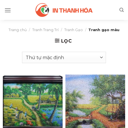
Skip
to
content
Trang chủ
/
Tranh Trang Trí
/
Tranh Gạo
/
Tranh gạo màu
LỌC