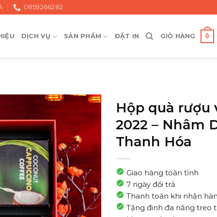
A
0859266282
0
HIỆU
DỊCH VỤ
SẢN PHẨM
ĐẶT IN
GIỎ HÀNG
Hộp quà rượu 
2022 – Nhâm D
Thanh Hóa
Giao hàng toàn tỉnh
7 ngày đổi trả
Thanh toán khi nhận hà
Tặng đinh đa năng treo 