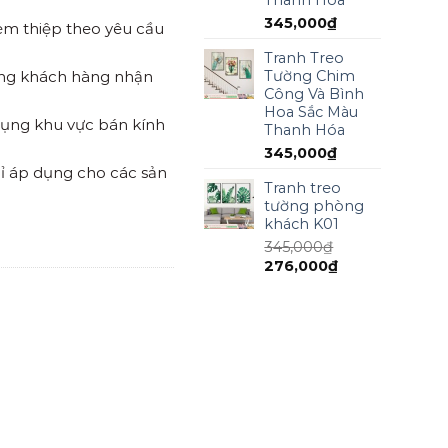
345,000
₫
kèm thiệp theo yêu cầu
Tranh Treo
Tường Chim
ồng khách hàng nhận
Công Và Bình
Hoa Sắc Màu
 dụng khu vực bán kính
Thanh Hóa
345,000
₫
ỉ áp dụng cho các sản
Tranh treo
tường phòng
khách K01
345,000
₫
276,000
₫