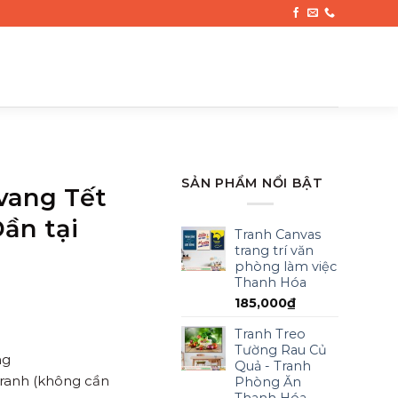
SẢN PHẨM NỔI BẬT
vang Tết
ần tại
Tranh Canvas
trang trí văn
phòng làm việc
Thanh Hóa
185,000
₫
Tranh Treo
Tường Rau Củ
ng
Quả - Tranh
tranh (không cần
Phòng Ăn
Thanh Hóa