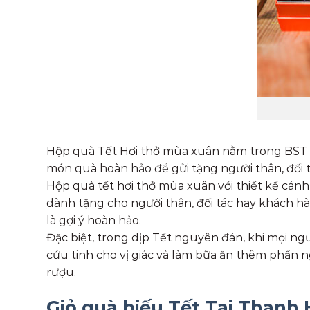
Hộp quà Tết Hơi thở mùa xuân nằm trong BST qu
món quà hoàn hảo để gửi tặng người thân, đối 
Hộp quà tết hơi thở mùa xuân với thiết kế cánh
dành tặng cho người thân, đối tác hay khách h
là gợi ý hoàn hảo.
Đặc biệt, trong dịp Tết nguyên đán, khi mọi ngư
cứu tinh cho vị giác và làm bữa ăn thêm phần 
rượu.
Giỏ quà biếu Tết Tại Thanh