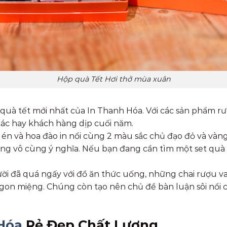
Hộp quà Tết Hơi thở mùa xuân
à tết mới nhất của In Thanh Hóa. Với các sản phẩm rượu
tác hay khách hàng dịp cuối năm.
 én và hoa đào in nổi cùng 2 màu sắc chủ đạo đỏ và vàn
àng vô cùng ý nghĩa. Nếu bạn đang cần tìm một set quà 
ời đã quá ngấy với đồ ăn thức uống, những chai rượu van
ngon miệng. Chúng còn tạo nên chủ đề bàn luận sôi nổi
 Hóa
Rẻ Đẹp Chất Lượng