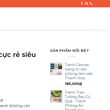
SẢN PHẨM NỔI BẬT
cực rẻ siêu
Tranh Canvas
trang trí văn
phòng làm việc
Thanh Hóa
185,000
₫
Tranh Treo
Tường Rau Củ
ng
Quả - Tranh
Phòng Ăn
tranh (không cần
Thanh Hóa