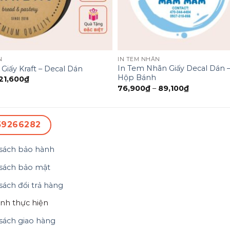
N
IN TEM NHÃN
In Tem Nhãn Giấy Decal Dán 
iấy Kraft – Decal Dán
Hộp Bánh
21,600
₫
76,900
₫
–
89,100
₫
59266282
sách bảo hành
sách bảo mật
sách đổi trả hàng
ình thực hiện
sách giao hàng