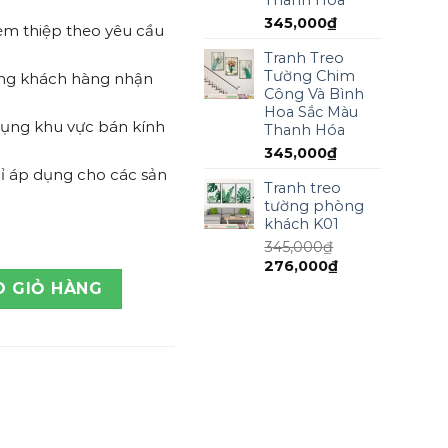
345,000
₫
kèm thiệp theo yêu cầu
Tranh Treo
Tường Chim
ồng khách hàng nhận
Công Và Bình
Hoa Sắc Màu
 dụng khu vực bán kính
Thanh Hóa
345,000
₫
ỉ áp dụng cho các sản
Tranh treo
tường phòng
khách K01
345,000
₫
276,000
₫
đẹp số lượng
O GIỎ HÀNG