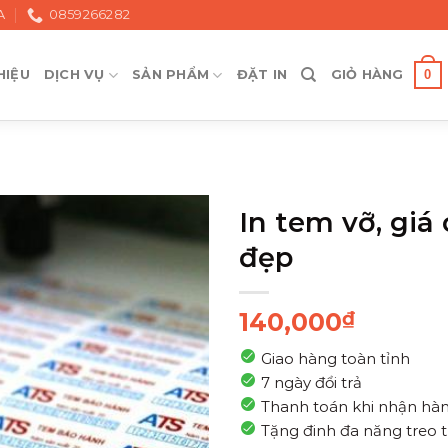
A
0859266282
0
HIỆU
DỊCH VỤ
SẢN PHẨM
ĐẶT IN
GIỎ HÀNG
In tem vỡ, giá 
đẹp
140,000
₫
Giao hàng toàn tỉnh
7 ngày đổi trả
Thanh toán khi nhận hà
Tặng đinh đa năng treo 