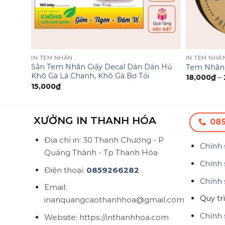
IN TEM NHÃN
IN TEM NHÃ
Sẳn Tem Nhãn Giấy Decal Dán Dán Hủ
Tem Nhãn G
Khô Gà Lá Chanh, Khô Gà Bơ Tỏi
18,000
₫
–
15,000
₫
XƯỞNG IN THANH HÓA
08
Địa chỉ in: 30 Thanh Chương - P
Chính 
Quảng Thành - Tp Thanh Hóa
Chính 
Điện thoại:
0859266282
Chính 
Email:
Quy tr
inanquangcaothanhhoa@gmail.com
Chính 
Website: https://inthanhhoa.com