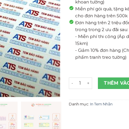
khoan tường)
Miễn phí gói quà, tặng 
cho đơn hàng trên 500k
Đơn hàng trên 2 triệu đ
trong trong 2 ưu đãi sau:
- Miễn phí thi công (Áp
15km)
- Giảm 10% đơn hàng (Ch
phẩm tranh treo tường)
In tem vỡ, giá cực rẻ siêu 
THÊM VÀ
Danh mục:
In Tem Nhãn