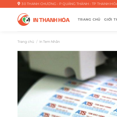
Skip
30 THANH CHƯƠNG - P QUẢNG THÀNH - TP THANH HÓ
to
content
TRANG CHỦ
GIỚI T
Trang chủ
/
In Tem Nhãn