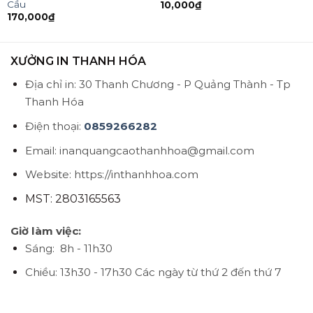
Cầu
10,000
₫
170,000
₫
XƯỞNG IN THANH HÓA
Địa chỉ in: 30 Thanh Chương - P Quảng Thành - Tp
Thanh Hóa
Điện thoại:
0859266282
Email: inanquangcaothanhhoa@gmail.com
Website: https://inthanhhoa.com
MST: 2803165563
Giờ làm việc:
Sáng: 8h - 11h30
Chiều: 13h30 - 17h30
Các ngày từ thứ 2 đến thứ 7