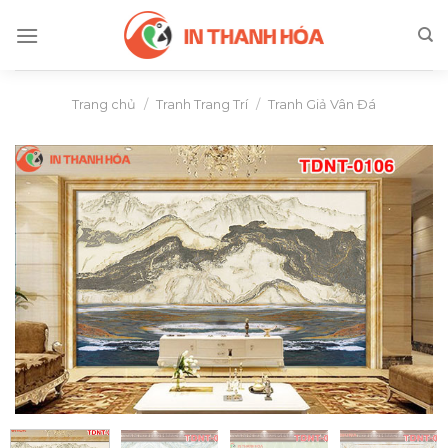
Skip
to
content
Trang chủ
/
Tranh Trang Trí
/
Tranh Giả Vân Đá