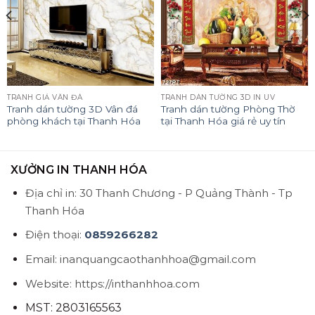
TRANH GIẢ VÂN ĐÁ
TRANH DÁN TƯỜNG 3D IN UV
Tranh dán tường 3D Vân đá
Tranh dán tường Phòng Thờ
phòng khách tại Thanh Hóa
tại Thanh Hóa giá rẻ uy tín
XƯỞNG IN THANH HÓA
Địa chỉ in: 30 Thanh Chương - P Quảng Thành - Tp
Thanh Hóa
Điện thoại:
0859266282
Email: inanquangcaothanhhoa@gmail.com
Website: https://inthanhhoa.com
MST: 2803165563