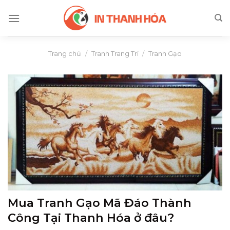
Skip
to
content
Trang chủ
/
Tranh Trang Trí
/
Tranh Gạo
Mua Tranh Gạo Mã Đáo Thành
Công Tại Thanh Hóa ở đâu?