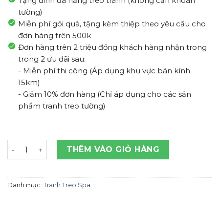
Tặng đinh đa năng treo tranh (không cần khoan
tường)
Miễn phí gói quà, tặng kèm thiệp theo yêu cầu cho
đơn hàng trên 500k
Đơn hàng trên 2 triệu đồng khách hàng nhận trong
trong 2 ưu đãi sau:
- Miễn phí thi công (Áp dụng khu vực bán kính
15km)
- Giảm 10% đơn hàng (Chỉ áp dụng cho các sản
phẩm tranh treo tường)
Tranh Treo Tường Vẻ Đẹp Phụ Nữ Thanh Hóa M16 số lư
THÊM VÀO GIỎ HÀNG
Danh mục:
Tranh Treo Spa