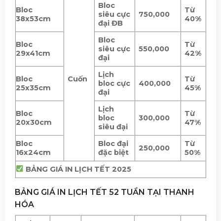
Bloc
Bloc
Từ
siêu cực
750,000
38x53cm
40%
đại ĐB
Bloc
Bloc
Từ
siêu cực
550,000
29x41cm
42%
đại
Lịch
Bloc
Cuốn
Từ
bloc cực
400,000
25x35cm
45%
đại
Lịch
Bloc
Từ
bloc
300,000
20x30cm
47%
siêu đại
Bloc
Bloc đại
Từ
250,000
16x24cm
đặc biệt
50%
BẢNG GIÁ IN LỊCH TẾT 2025
BẢNG GIÁ IN LỊCH TẾT 52 TUẦN TẠI THANH
HÓA