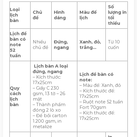
Số
Loại
Chủ
Hình
Màu đế
lượng in
lịch
đề
dáng
lịch
tối
bàn
thiểu
Lịch để
bàn có
Nhiều
Đứng,
Xanh, đỏ,
Từ 10
note
chủ đề
ngang
trắng…
cuốn
52
tuần
Lịch bàn A loại
đứng, ngang
Lịch để bàn có
– Kích thước:
note:
17x25cm
– Màu đế: Xanh, đỏ
Quy
– Giấy C 230
– Kích thước đế:
cách
gsm, 13 tờ – 26
17x25cm
lịch
mặt
– Ruột note 52 tuần
bàn
– Thành phẩm
Fort 70gsm
đóng 2 lò xo
– Kích thước đế:
– Đế bồi carton
17x25cm
1.200 gsm, in
metalize
In