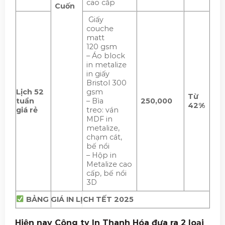
cao cấp
Cuốn
Giấy
couche
matt
120 gsm
– Áo block
in metalize
in giấy
Bristol 300
Lịch 52
gsm
Từ
tuần
– Bìa
250,000
42%
giá rẻ
treo: ván
MDF in
metalize,
chạm cát,
bế nổi
– Hộp in
Metalize cao
cấp, bế nổi
3D
BẢNG GIÁ IN LỊCH TẾT 2025
Hiện nay Công ty In Thanh Hóa đưa ra 2 loại