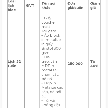
Loại
Tên gọi
Đơn
Giảm
lịch
ĐVT
khác
giá/cuốn
giá
bloc
– Giấy
couche
matt
120 gsm
– Áo block
in metalize
in giấy
Bristol 300
gsm
– Bìa
Lịch 52
treo: ván
Từ
250,000
tuần
MDF in
40%
metalize,
chạm cát,
bế nổi
– Hộp in
Metalize cao
cấp, bế nổi
3D
– Túi vải
không dệt