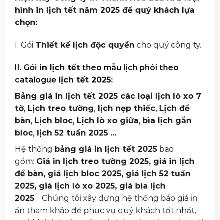
hình in lịch tết năm 2025 để quý khách lựa
chọn:
I. Gói
Thiết kế lịch độc quyền
cho quý công ty.
II. Gói
in lịch tết
theo mẫu lịch phôi theo
catalogue
lịch tết 2025
:
Bảng giá in lịch tết 2025 các loại lịch lò xo 7
tờ
,
Lịch treo tường
,
lịch nẹp thiếc
,
Lịch để
bàn
,
Lịch bloc
,
Lịch lò xo giữa
,
bìa lịch gắn
bloc
,
lịch 52 tuần 2025
…
Hệ thống
bảng giá in lịch tết 2025
bao
gồm:
Giá in lịch treo tường 2025, giá in lịch
để bàn, giá lịch bloc 2025, giá lịch 52 tuần
2025, giá lịch lò xo 2025, giá bìa lịch
2025
… Chúng tôi xây dựng hệ thống báo giá in
ấn tham khảo để phục vụ quý khách tốt nhất,