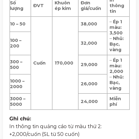
Số
Khuôn
Đơn
ĐVT
thông
lượng
ép kim
giá/cuốn
tin
–
Ép 1
10 – 50
38,000
màu:
3,500
–
Nhũ:
100 –
32,000
Bạc,
200
vàng
–
Ép 1
300 –
Cuốn
170,000
29,000
màu:
500
2,000
–
Nhũ:
1000 –
Bạc,
26,000
2000
vàng
3000 –
Miễn
24,000
5000
phí
Ghi chú:
In thông tin quảng cáo từ màu thứ 2:
+2,000/cuốn (SL từ 50 cuốn)