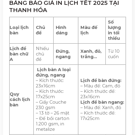
BẢNG BÁO GIÁ IN LỊCH TẾT 2025 TẠI
THANH HÓA
Số
Loại lịch
Chủ
Hình
Màu đế
lượng
bàn
đề
dáng
lịch
in tối
thiểu
Lịch để
Nhiều
Đứng,
Xanh, đỏ,
Từ 10
bàn chữ
chủ
ngang
trắng…
cuốn
A
đề
Lịch bàn A loại
đứng, ngang
– Kích thước:
Lịch để bàn đứng:
23x16cm
– Màu đế: Cam, đỏ
– Kích thước:
– Kích thước đế:
Quy
17x25cm
23x16cm
cách lịch
– Giấy Couche
Lịch để bàn ngang:
bàn
230 gsm
– Màu đế: Xanh, đỏ
– 13 tờ – 26 mặt
– Kích thước đế:
– Đế bồi carton
17x25cm
1.200 gsm, in
metalize