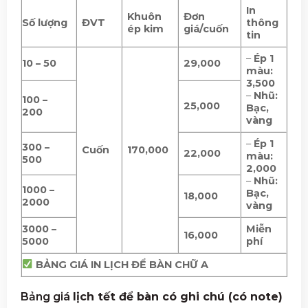
In
Khuôn
Đơn
Số lượng
ĐVT
thông
ép kim
giá/cuốn
tin
–
Ép 1
10 – 50
29,000
màu:
3,500
–
Nhũ:
100 –
25,000
Bạc,
200
vàng
–
Ép 1
300 –
Cuốn
170,000
22,000
màu:
500
2,000
–
Nhũ:
1000 –
Bạc,
18,000
2000
vàng
3000 –
Miễn
16,000
5000
phí
BẢNG GIÁ IN LỊCH ĐỂ BÀN CHỮ A
Bảng giá
lịch tết để bàn có ghi chú (có note)