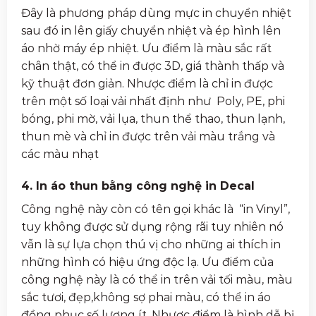
Đây là phương pháp dùng mực in chuyển nhiệt
sau đó in lên giấy chuyển nhiệt và ép hình lên
áo nhờ máy ép nhiệt. Ưu điểm là màu sắc rất
chân thật, có thể in được 3D, giá thành thấp và
kỹ thuật đơn giản. Nhược điểm là chỉ in được
trên một số loại vải nhất định như Poly, PE, phi
bóng, phi mờ, vải lụa, thun thể thao, thun lạnh,
thun mè và chỉ in được trên vải màu trắng và
các màu nhạt
4. In áo thun bằng công nghệ in Decal
Công nghệ này còn có tên gọi khác là “in Vinyl”,
tuy không được sử dụng rộng rãi tuy nhiên nó
vẫn là sự lựa chọn thú vị cho những ai thích in
những hình có hiệu ứng độc lạ. Ưu điểm của
công nghệ này là có thể in trên vải tối màu, màu
sắc tươi, đẹp,không sợ phai màu, có thể in áo
đồng phục số lượng ít. Nhược điểm là hình dễ bị