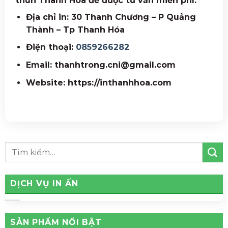
thun
Thanh Hóa
để được tư vấn miễn phí.
Địa chỉ in: 30 Thanh Chương – P Quảng
Thành – Tp Thanh Hóa
Điện thoại:
0859266282
Email: thanhtrong.cni@gmail.com
Website: https://inthanhhoa.com
DỊCH VỤ IN ẤN
SẢN PHẨM NỔI BẬT