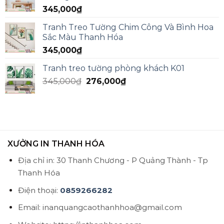
345,000
₫
Tranh Treo Tường Chim Công Và Bình Hoa
Sắc Màu Thanh Hóa
345,000
₫
Tranh treo tường phòng khách K01
345,000
₫
276,000
₫
XƯỞNG IN THANH HÓA
Địa chỉ in: 30 Thanh Chương - P Quảng Thành - Tp
Thanh Hóa
Điện thoại:
0859266282
Email: inanquangcaothanhhoa@gmail.com