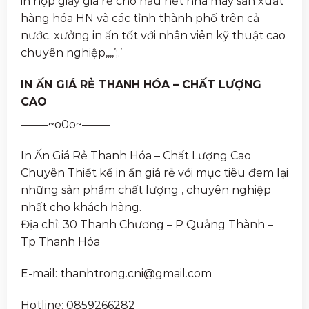
in hộp giấy giá rẻ cho hầu hết nhà máy sản xuất
hàng hóa HN và các tỉnh thành phố trên cả
nước. xưởng in ấn tốt với nhân viên kỹ thuật cao
chuyên nghiệp,,,,’;.’
IN ẤN GIÁ RẺ THANH HÓA – CHẤT LƯỢNG
CAO
——–~o0o~——–
In Ấn Giá Rẻ Thanh Hóa – Chất Lượng Cao
Chuyên Thiết kế in ấn giá rẻ với mục tiêu đem lại
những sản phẩm chất lượng , chuyên nghiệp
nhất cho khách hàng.
Địa chỉ: 30 Thanh Chương – P Quảng Thành –
Tp Thanh Hóa
E-mail: thanhtrong.cni@gmail.com
Hotline: 0859266282