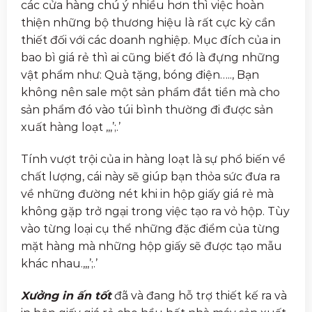
các cửa hàng chú ý nhiều hơn thì việc hoàn
thiện những bộ thương hiệu là rất cực kỳ cần
thiết đối với các doanh nghiệp. Mục đích của in
bao bì giá rẻ thì ai cũng biết đó là đựng những
vật phẩm như: Quà tặng, bóng điện….., Bạn
không nên sale một sản phẩm đắt tiền mà cho
sản phẩm đó vào túi bình thường đi được sản
xuất hàng loạt ,,,’;.’
Tính vượt trội của in hàng loạt là sự phổ biến về
chất lượng, cái này sẽ giúp bạn thỏa sức đưa ra
về những đường nét khi in hộp giấy giá rẻ mà
không gặp trở ngại trong việc tạo ra vỏ hộp. Tùy
vào từng loại cụ thể những đặc điểm của từng
mặt hàng mà những hộp giấy sẽ được tạo mẫu
khác nhau.,,,’;.’
Xưởng in ấn tốt
đã và đang hỗ trợ thiết kế ra và