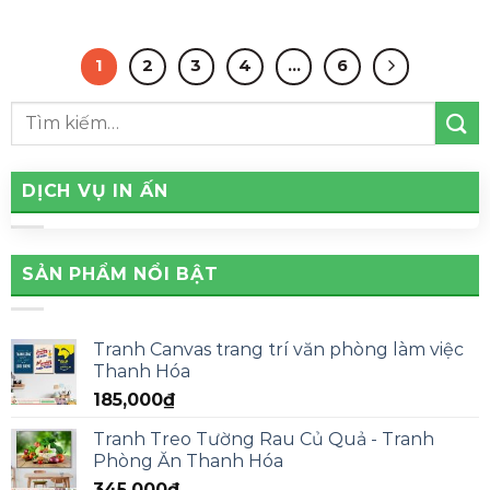
1
2
3
4
…
6
DỊCH VỤ IN ẤN
SẢN PHẨM NỔI BẬT
Tranh Canvas trang trí văn phòng làm việc
Thanh Hóa
185,000
₫
Tranh Treo Tường Rau Củ Quả - Tranh
Phòng Ăn Thanh Hóa
345,000
₫