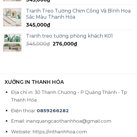
Tranh Treo Tường Chim Công Và Bình Hoa
Sắc Màu Thanh Hóa
345,000
₫
Tranh treo tường phòng khách K01
345,000
₫
276,000
₫
XƯỞNG IN THANH HÓA
Địa chỉ in: 30 Thanh Chương - P Quảng Thành - Tp
Thanh Hóa
Điện thoại:
0859266282
Email: inanquangcaothanhhoa@gmail.com
Website: https://inthanhhoa.com