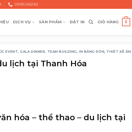
A
0859266282
0
HIỆU
DỊCH VỤ
SẢN PHẨM
ĐẶT IN
GIỎ HÀNG
ỨC EVENT, GALA DINNER, TEAM BUILDING
,
IN BĂNG RÔN
,
THIẾT KẾ ẤN
du lịch tại Thanh Hóa
văn hóa – thể thao – du lịch tại