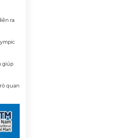
iễn ra
lympic
n giúp
trò quan