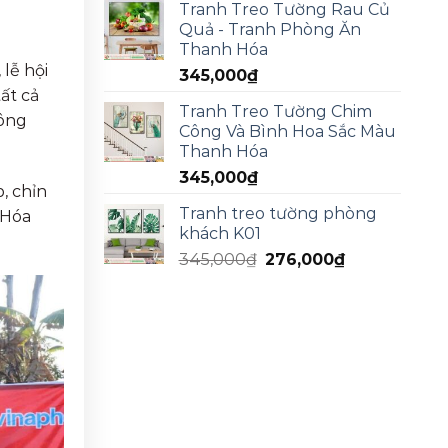
Tranh Treo Tường Rau Củ
Quả - Tranh Phòng Ăn
Thanh Hóa
 lễ hội
345,000
₫
ất cả
Tranh Treo Tường Chim
hông
Công Và Bình Hoa Sắc Màu
Thanh Hóa
345,000
₫
, chỉn
Tranh treo tường phòng
 Hóa
khách K01
345,000
₫
276,000
₫