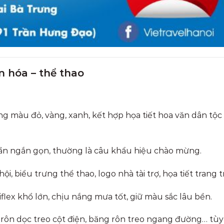
n hóa – thể thao
 màu đỏ, vàng, xanh, kết hợp họa tiết hoa văn dân tộc
ần ngắn gọn, thường là câu khẩu hiệu chào mừng.
ội, biểu trưng thể thao, logo nhà tài trợ, họa tiết trang tr
flex khổ lớn, chịu nắng mưa tốt, giữ màu sắc lâu bền.
ôn dọc treo cột điện, băng rôn treo ngang đường… tùy