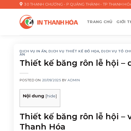
Skip
30 THANH CHƯƠNG - P QUẢNG THÀNH - TP THANH HÓ
to
content
TRANG CHỦ
GIỚI T
DỊCH VỤ IN ẤN
,
DỊCH VỤ THIẾT KẾ ĐỒ HỌA
,
DỊCH VỤ TỔ CH
ẤN
Thiết kế băng rôn lễ hội – 
POSTED ON
20/09/2025
BY
ADMIN
Nội dung
[
hide
]
Thiết kế băng rôn lễ hội – 
Thanh Hóa