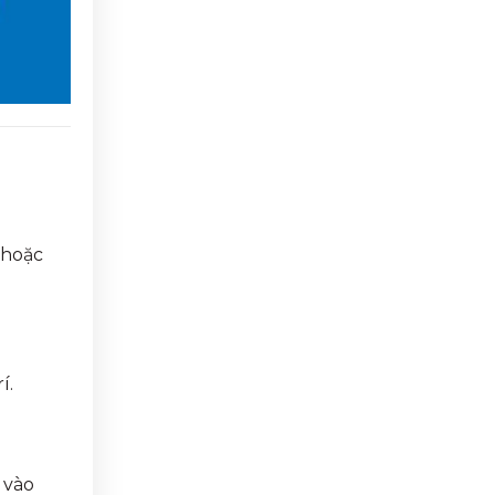
 hoặc
í.
 vào