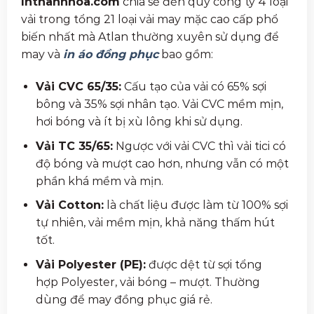
Inthanhhoa.com
chia sẻ đến quý công ty 4 loại
vải trong tổng 21 loại vải may mặc cao cấp phổ
biến nhất mà Atlan thường xuyên sử dụng để
may và
in áo đồng phục
bao gồm:
Vải CVC 65/35:
Cấu tạo của vải có 65% sợi
bông và 35% sợi nhân tạo. Vải CVC mềm mịn,
hơi bóng và ít bị xù lông khi sử dụng.
Vải TC 35/65:
Ngược với vải CVC thì vải tici có
độ bóng và mượt cao hơn, nhưng vẫn có một
phần khá mềm và mịn.
Vải Cotton:
là chất liệu được làm từ 100% sợi
tự nhiên, vải mềm mịn, khả năng thấm hút
tốt.
Vải Polyester (PE):
được dệt từ sợi tổng
hợp Polyester, vải bóng – mượt. Thường
dùng để may đồng phục giá rẻ.