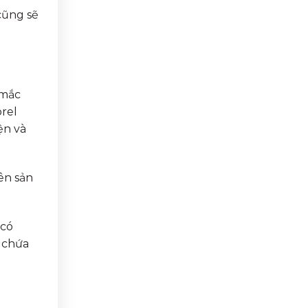
cũng sẽ
 mắc
rel
ện và
ên sản
 có
m chứa