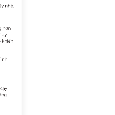
ây nhé.
g hơn.
 Tuy
ẽ khiến
mình
 cậy
hông