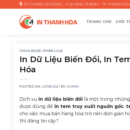
Skip
30 THANH CHƯƠNG - P QUẢNG THÀNH - TP THANH HÓ
to
content
TRANG CHỦ
GIỚI T
CHƯA ĐƯỢC PHÂN LOẠI
In Dữ Liệu Biến Đổi, In T
Hóa
POSTED ON
23/08/2021
BY
ADMIN
Dịch vụ
in dữ liệu biến đổi
là một trong những 
được dùng để
in tem truy xuất nguồn gốc
,
t
cho việc mua bán hàng hóa trở nên đơn giản hơn
thì đáng tin cậy?