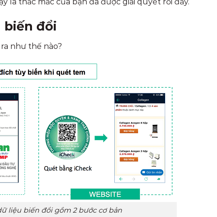
ậy là thắc mắc của bạn đã được giải quyết rồi đấy.
 biến đổi
n ra như thế nào?
dữ liệu biến đổi gồm 2 bước cơ bản