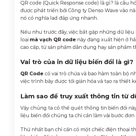
QR code (Quick Response code) là gì? là câu hỏ
được phát triển bởi Công ty Denso Wave vào năm
nó có nghĩa lad đáp ứng nhanh.
Nếu như trước đây, việc bắt gặp những dữ liệu b
loại
mã vạch QR code
này đang xuất hiện ở h
cao cấp, từ sản phẩm dân dụng hay sản phẩm 
Vai trò của in dữ liệu biến đổi là gì?
QR Code
có vai trò chứa và bao hàm toàn bộ n
việc trình bày được tối giản hóa và tạo ra thiế
Làm sao để truy xuất thông tin từ dữ
Vậy chúng ta có thể quét thông tin biến đổi n
liệu biến đổi chúng ta chỉ cần làm vài bước đơn 
Thứ nhất bạn chỉ cần có một chiếc điện thoại 