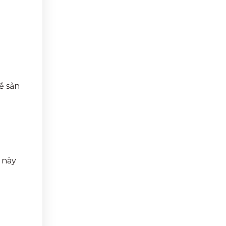
ề sản
 này