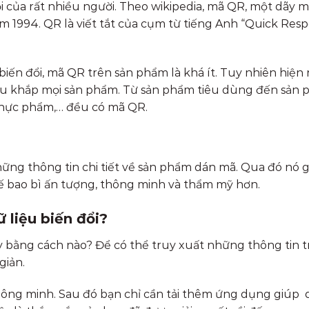
i của rất nhiều người. Theo wikipedia, mã QR, một dãy m
 1994. QR là viết tắt của cụm từ tiếng Anh “Quick Resp
iến đổi, mã QR trên sản phẩm là khá ít. Tuy nhiên hiện 
ầu khắp mọi sản phẩm. Từ sản phẩm tiêu dùng đến sản
thực phẩm,… đều có mã QR.
hững thông tin chi tiết về sản phẩm dán mã. Qua đó nó 
t kế bao bì ấn tượng, thông minh và thẩm mỹ hơn.
 liệu biến đổi?
ày bằng cách nào? Để có thể truy xuất những thông tin 
giản.
thông minh. Sau đó bạn chỉ cần tải thêm ứng dụng giúp