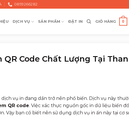
A
0859266282
0
HIỆU
DỊCH VỤ
SẢN PHẨM
ĐẶT IN
GIỎ HÀNG
em QR Code Chất Lượng Tại Tha
dịch vụ in đang dần trở nên phổ biến. Dịch vụ này thư
em QR code
. Việc xác thực nguồn gốc in dữ liệu biến đổ
. Vậy bạn có biết nên sử dụng dịch vụ in ấn này tại cơ s