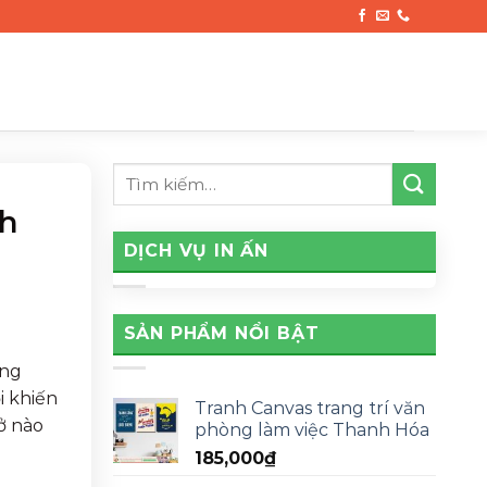
nh
DỊCH VỤ IN ẤN
SẢN PHẨM NỔI BẬT
ờng
i khiến
Tranh Canvas trang trí văn
ở nào
phòng làm việc Thanh Hóa
185,000
₫