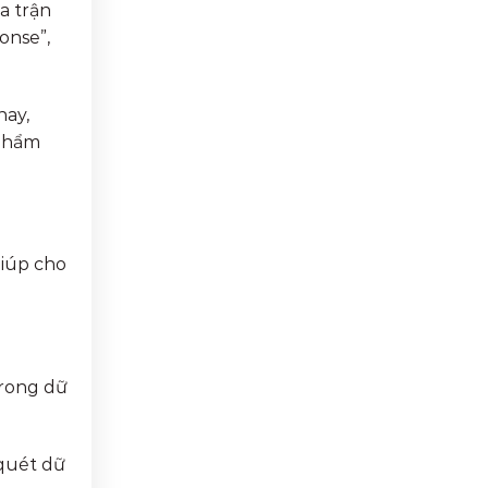
a trận
onse”,
nay,
 phẩm
giúp cho
trong dữ
 quét dữ