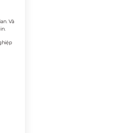
an. Và
in.
ghiệp