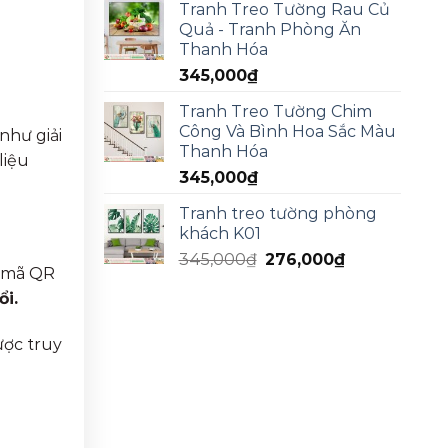
Tranh Treo Tường Rau Củ
Quả - Tranh Phòng Ăn
Thanh Hóa
345,000
₫
Tranh Treo Tường Chim
Công Và Bình Hoa Sắc Màu
như giải
Thanh Hóa
liệu
345,000
₫
Tranh treo tường phòng
khách K01
345,000
₫
276,000
₫
, mã QR
ổi.
ược truy