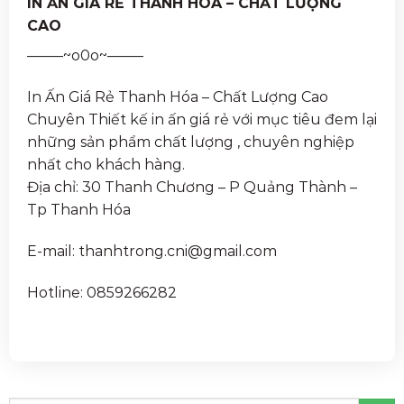
IN ẤN GIÁ RẺ THANH HÓA – CHẤT LƯỢNG
CAO
——–~o0o~——–
In Ấn Giá Rẻ Thanh Hóa – Chất Lượng Cao
Chuyên Thiết kế in ấn giá rẻ với mục tiêu đem lại
những sản phẩm chất lượng , chuyên nghiệp
nhất cho khách hàng.
Địa chỉ: 30 Thanh Chương – P Quảng Thành –
Tp Thanh Hóa
E-mail: thanhtrong.cni@gmail.com
Hotline: 0859266282