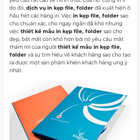
yêu cầu rất cao về hình thức của nó. Cũng vì lí
do đó,
dịch vụ
in kẹp file, folder
đã xuất hiện ở
hầu hết các hàng in. Việc
in kẹp file, folder
sao
cho chuẩn xác, cho ngay ngắn đã khó nhưng
việc
thiết kế mẫu
in kẹp file, folder
sao cho
đẹp, bắt mắt còn khó hơn bởi nó yêu cầu mắt
thẩm mĩ của người
thiết kế mẫu in kẹp file,
folder
và sự tìm hiểu về khách hàng sao cho tạo
ra được một sản phẩm khiến khách hàng ưng ý
nhất.