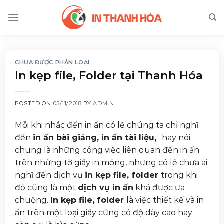
Skip
to
content
CHƯA ĐƯỢC PHÂN LOẠI
In kẹp file, Folder tại Thanh Hóa
POSTED ON
05/11/2018
BY
ADMIN
Mỗi khi nhắc đến in ấn có lẽ chúng ta chỉ nghĩ
đến
in ấn bài giảng, in ấn tài liệu,
…hay nói
chung là những công việc liên quan đến in ấn
trên những tờ giấy in mỏng, nhưng có lẽ chưa ai
nghĩ đến dịch vụ
in kẹp file, folder
trong khi
đó cũng là một
dịch vụ in ấn
khá được ưa
chuộng.
In kẹp file, folder
là việc thiết kế và in
ấn trên một loại giấy cứng có độ dày cao hay