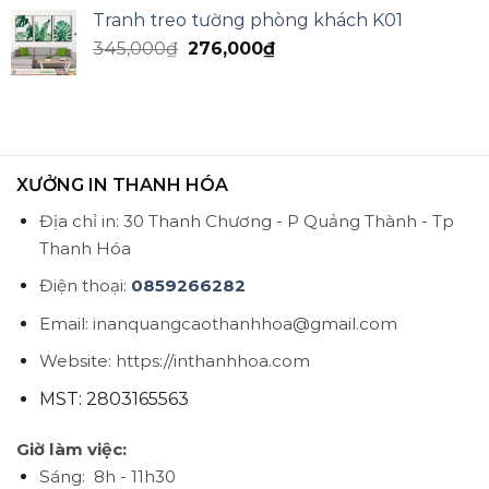
Tranh treo tường phòng khách K01
345,000
₫
276,000
₫
XƯỞNG IN THANH HÓA
Địa chỉ in: 30 Thanh Chương - P Quảng Thành - Tp
Thanh Hóa
Điện thoại:
0859266282
Email: inanquangcaothanhhoa@gmail.com
Website: https://inthanhhoa.com
MST: 2803165563
Giờ làm việc:
Sáng: 8h - 11h30