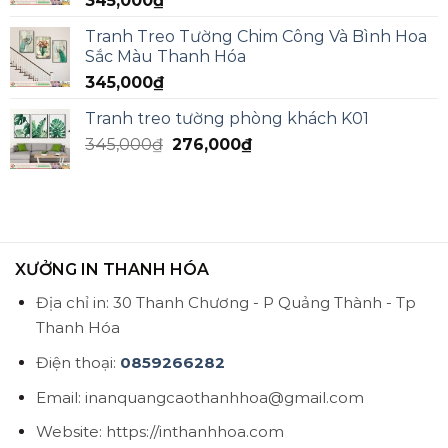
345,000
₫
Tranh Treo Tường Chim Công Và Bình Hoa
Sắc Màu Thanh Hóa
345,000
₫
Tranh treo tường phòng khách K01
345,000
₫
276,000
₫
XƯỞNG IN THANH HÓA
Địa chỉ in: 30 Thanh Chương - P Quảng Thành - Tp
Thanh Hóa
Điện thoại:
0859266282
Email: inanquangcaothanhhoa@gmail.com
Website: https://inthanhhoa.com