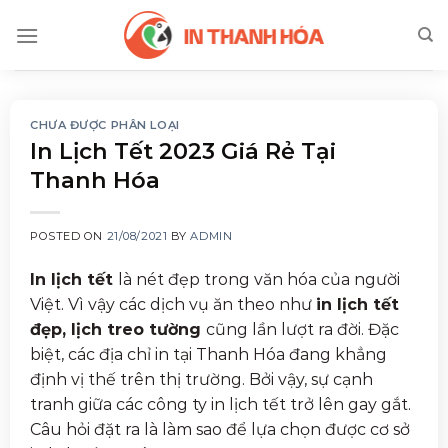
Skip
to
content
CHƯA ĐƯỢC PHÂN LOẠI
In Lịch Tết 2023 Giá Rẻ Tại
Thanh Hóa
POSTED ON
21/08/2021
BY
ADMIN
In lịch tết
là nét đẹp trong văn hóa của người
Việt. Vì vậy các dịch vụ ăn theo như
in lịch tết
đẹp, lịch treo tường
cũng lần lượt ra đời. Đặc
biệt, các địa chỉ in tại Thanh Hóa đang khẳng
định vị thế trên thị trường. Bởi vậy, sự cạnh
tranh giữa các công ty in lịch tết trở lên gay gắt.
Câu hỏi đặt ra là làm sao để lựa chọn được cơ sở