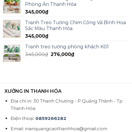
Phòng Ăn Thanh Hóa
345,000
₫
Tranh Treo Tường Chim Công Và Bình Hoa
Sắc Màu Thanh Hóa
345,000
₫
Tranh treo tường phòng khách K01
345,000
₫
276,000
₫
XƯỞNG IN THANH HÓA
Địa chỉ in: 30 Thanh Chương - P Quảng Thành - Tp
Thanh Hóa
Điện thoại:
0859266282
Email: inanquangcaothanhhoa@gmail.com