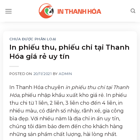
Skip
to
content
CHƯA ĐƯỢC PHÂN LOẠI
In phiếu thu, phiếu chi tại Thanh
Hóa giá rẻ uy tín
POSTED ON
20/11/2021
BY
ADMIN
In Thanh Hóa chuyên
in phiếu thu chi tại Thanh
Hóa
, phiếu nhập khẩu xuất kho giá rẻ. In phiếu
thu chi từ 1 liên, 2 liên, 3 liên cho đến 4 liên, in
nhiều màu, có đánh số nhảy, rãnh xé, gia công
bìa đẹp. Với nhiều năm là địa chỉ in ấn uy tín,
chúng tôi đảm bảo đem đến cho khách hàng
những sản phẩm chất lượng, hài lòng nhất.