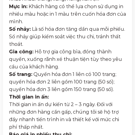
Mực in:
Khách hàng có thể lựa chọn sử dụng in
nhiều màu hoặc in 1 màu trên cuốn hóa đơn của
mình.
Số nhảy:
Là số hóa đơn tăng dần qua mỗi phiếu.
Số nhảy giúp kiểm soát việc thu chi, tránh thất
thoát.
Gia công:
Hỗ trợ gia công bìa, đóng thành
quyển, xuống rãnh xé thuận tiện tùy theo yêu
cầu của khách hàng.
Số trang:
Quyển hóa đơn 1 liên có 100 trang;
quyển hóa đơn 2 liên gồm 100 trang (50 số);
quyển hóa đơn 3 liên gồm 150 trang (50 số).
Thời gian in ấn:
Thời gian in ấn dự kiến từ 2 – 3 ngày. Đối với
những đơn hàng cần gấp, chúng tôi sẽ hộ trợ
đẩy nhanh tiến trình in và thiết kế với mức chi
phí thấp nhất.
Báo giá in phiếu thu chi: