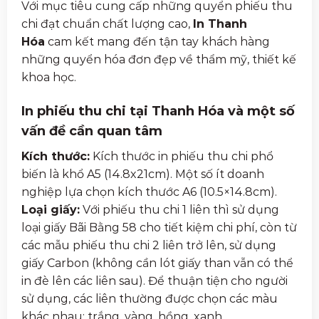
Với mục tiêu cung cấp những quyển phiếu thu
chi đạt chuẩn chất lượng cao,
In Thanh
Hóa
cam kết mang đến tận tay khách hàng
những quyển hóa đơn đẹp về thẩm mỹ, thiết kế
khoa học.
In phiếu thu chi tại Thanh Hóa và một số
vấn đề cần quan tâm
Kích thước:
Kích thước in phiếu thu chi phổ
biến là khổ A5 (14.8x21cm). Một số ít doanh
nghiệp lựa chọn kích thước A6 (10.5×14.8cm).
Loại giấy:
Với phiếu thu chi 1 liên thì sử dụng
loại giấy Bãi Bằng 58 cho tiết kiệm chi phí, còn từ
các mẫu phiếu thu chi 2 liên trở lên, sử dụng
giấy Carbon (không cần lót giấy than vẫn có thể
in đè lên các liên sau). Để thuận tiện cho người
sử dụng, các liên thường được chọn các màu
khác nhau: trắng, vàng, hồng, xanh,….