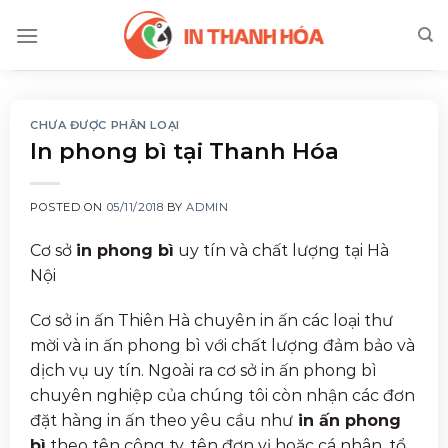
Skip
to
content
CHƯA ĐƯỢC PHÂN LOẠI
In phong bì tại Thanh Hóa
POSTED ON
05/11/2018
BY
ADMIN
Cơ sở
in phong bì
uy tín và chất lượng tại Hà
Nội
Cơ sở in ấn Thiên Hà chuyên in ấn các loại thư
mời và in ấn phong bì với chất lượng đảm bảo và
dịch vụ uy tín. Ngoài ra cơ sở in ấn phong bì
chuyên nghiệp của chúng tôi còn nhận các đơn
đặt hàng in ấn theo yêu cầu như
in ấn phong
bì
theo tên công ty, tên đơn vị hoặc cá nhân, tổ