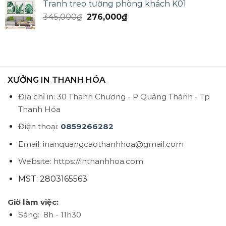
Tranh treo tường phòng khách K01
345,000
₫
276,000
₫
XƯỞNG IN THANH HÓA
Địa chỉ in: 30 Thanh Chương - P Quảng Thành - Tp
Thanh Hóa
Điện thoại:
0859266282
Email: inanquangcaothanhhoa@gmail.com
Website: https://inthanhhoa.com
MST: 2803165563
Giờ làm việc:
Sáng: 8h - 11h30