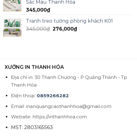
Sắc Màu Thanh Hóa
345,000
₫
Tranh treo tường phòng khách K01
345,000
₫
276,000
₫
XƯỞNG IN THANH HÓA
Địa chỉ in: 30 Thanh Chương - P Quảng Thành - Tp
Thanh Hóa
Điện thoại:
0859266282
Email: inanquangcaothanhhoa@gmail.com
Website: https://inthanhhoa.com
MST: 2803165563