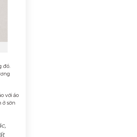
g đó.
ương
o với áo
n ở sờn
c,
ất