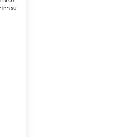
hải có
rình sử