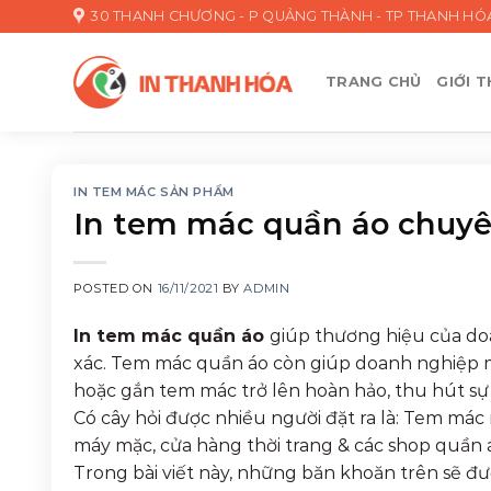
Skip
30 THANH CHƯƠNG - P QUẢNG THÀNH - TP THANH HÓ
to
content
TRANG CHỦ
GIỚI T
IN TEM MÁC SẢN PHẨM
In tem mác quần áo chuyên
POSTED ON
16/11/2021
BY
ADMIN
In tem mác quần áo
giúp thương hiệu của do
xác. Tem mác quần áo còn giúp doanh nghiệp m
hoặc gắn tem mác trở lên hoàn hảo, thu hút sự
Có cây hỏi được nhiều người đặt ra là: Tem mác 
máy mặc, cửa hàng thời trang & các shop quần áo
Trong bài viết này, những băn khoăn trên sẽ đư