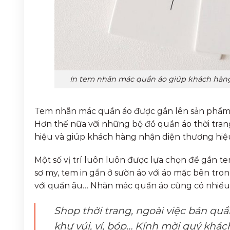
In tem nhãn mác quần áo giúp khách hàng 
Tem nhãn mác quần áo được gắn lên sản phẩm, g
Hơn thế nữa vỡi những bộ đồ quần áo thời tra
hiệu và giúp khách hàng nhận diện thương hiệ
Một số vị trí luôn luôn được lựa chọn để gắn 
sơ my, tem in gắn ở sườn áo với áo mặc bên tron
với quần âu… Nhãn mác quần áo cũng có nhiều c
Shop thời trang, ngoài việc bán quầ
khư vúi, ví, bóp… Kính mời quý khá