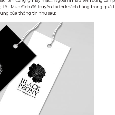
 mặc, tên công ty may mặc… Ngoài ra mẫu tem cũng cần p
g tốt. Mục đích để truyền tải tới khách hàng trong quá t
dung của thông tin như sau: