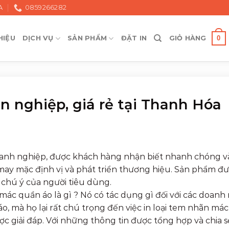
A
0859266282
0
HIỆU
DỊCH VỤ
SẢN PHẨM
ĐẶT IN
GIỎ HÀNG
 nghiệp, giá rẻ tại Thanh Hóa
anh nghiệp, được khách hàng nhận biết nhanh chóng v
ay mặc định vị và phát triển thương hiệu. Sản phẩm đư
 chú ý của người tiêu dùng.
mác quần áo là gì ? Nó có tác dụng gì đối với các doanh
, mà họ lại rất chú trọng đến việc in loại tem nhãn mác
ợc giải đáp. Với những thông tin được tổng hợp và chia s