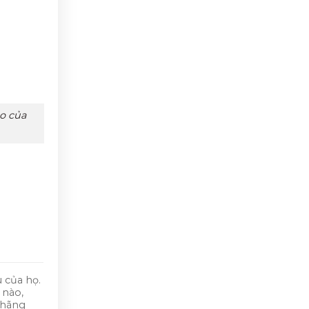
o của
 của họ.
 nào,
 hãng