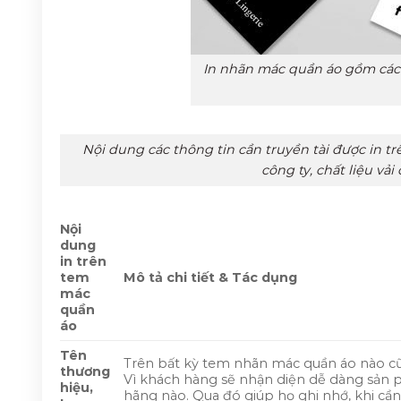
In nhãn mác quần áo gồm các t
Nội dung các thông tin cần truyền tài được in 
công ty, chất liệu vải
Nội
dung
in trên
tem
Mô tả chi tiết & Tác dụng
mác
quần
áo
Tên
Trên bất kỳ tem nhãn mác quần áo nào cũn
thương
Vì khách hàng sẽ nhận diện dễ dàng sản 
hiệu,
hãng nào. Qua đó giúp họ ghi nhớ, khi cầ