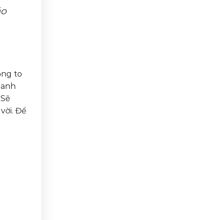
áo
ọng to
oanh
 Sẽ
vời. Để