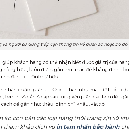
và người sử dụng tiếp cận thông tin về quần áo hoặc bộ đồ
iúp khách hàng có thể nhận biết được giá trị của hàn
ng hàng hiệu, luôn được gắn tem mác để khẳng định th
u họ đang có định sử hữu.
tem nhãn quần quần áo. Chẳng hạn như: mác dệt gắn cổ á
g, tem in số gắn ở cạp sau lưng với quần dai, tem dệt gắ
ách để gắn như: thêu, đính chỉ, khâu, vắt xổ…
n áo còn bán các loại hàng thời trang xịn xò khá
ch tham khảo dịch vụ
in tem nhãn bảo hành
ch