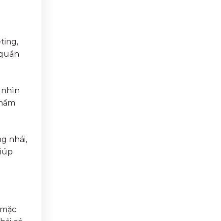
ting,
 quần
 nhìn
phẩm
g nhái,
Giúp
 mặc