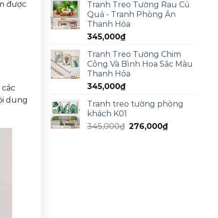
ìm được
Tranh Treo Tường Rau Củ
Quả - Tranh Phòng Ăn
Thanh Hóa
345,000
₫
Tranh Treo Tường Chim
Công Và Bình Hoa Sắc Màu
Thanh Hóa
345,000
₫
 các
ội dung
Tranh treo tường phòng
khách K01
345,000
₫
276,000
₫