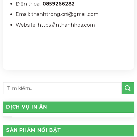
Điện thoại:
0859266282
Email: thanhtrong.cni@gmail.com
Website: https://inthanhhoa.com
DỊCH VỤ IN ẤN
SẢN PHẨM NỔI BẬT