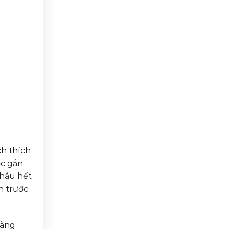
ch thích
ợc gắn
 hầu hết
h trước
Hàng