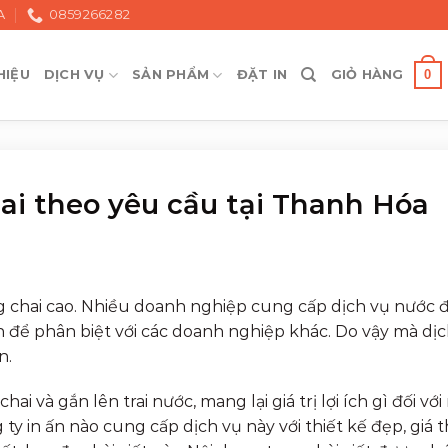
A
0859266282
0
HIỆU
DỊCH VỤ
SẢN PHẨM
ĐẶT IN
GIỎ HÀNG
ai theo yêu cầu tại Thanh Hóa
g chai cao. Nhiều doanh nghiệp cung cấp dịch vụ nước
h để phân biệt với các doanh nghiệp khác. Do vậy mà dịc
n.
 và gắn lên trai nước, mang lại giá trị lợi ích gì đối với
ty in ấn nào cung cấp dịch vụ này với thiết kế đẹp, giá 