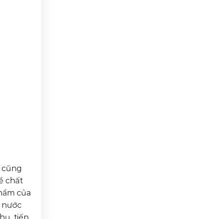
g cũng
ề chất
phẩm của
n nước
hụ, tiếp