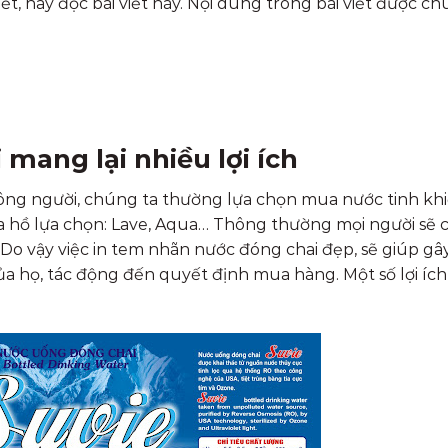
t, hay đọc bài viết này. Nội dung trong bài viết được ch
mang lại nhiều lợi ích
 đông người, chúng ta thường lựa chọn mua nước tinh kh
tha hồ lựa chọn: Lave, Aqua… Thông thường mọi người sẽ 
 Do vậy việc in tem nhãn nước đóng chai đẹp, sẽ giúp gâ
a họ, tác động đến quyết định mua hàng. Một số lợi ích