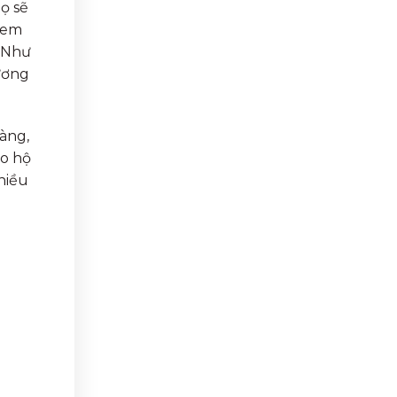
ọ sẽ
tem
. Như
ương
hàng,
ảo hộ
hiều