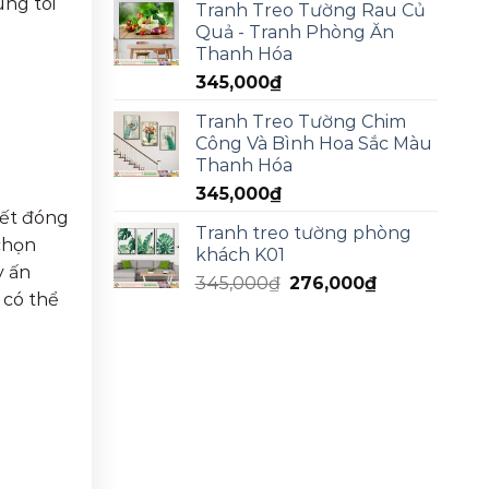
úng tôi
Tranh Treo Tường Rau Củ
Quả - Tranh Phòng Ăn
Thanh Hóa
345,000
₫
Tranh Treo Tường Chim
Công Và Bình Hoa Sắc Màu
Thanh Hóa
345,000
₫
iết đóng
Tranh treo tường phòng
chọn
khách K01
y ấn
345,000
₫
276,000
₫
 có thể