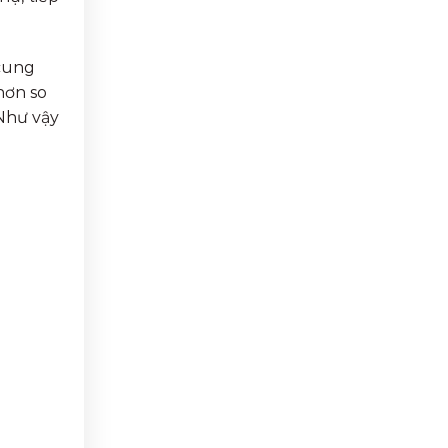
 cung
hơn so
 Như vậy