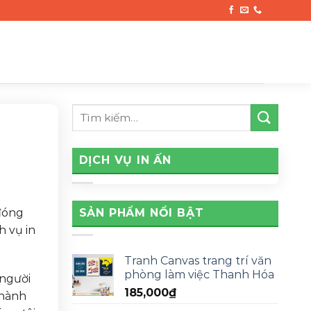
DỊCH VỤ IN ẤN
SẢN PHẨM NỔI BẬT
 đóng
h vụ in
Tranh Canvas trang trí văn
phòng làm việc Thanh Hóa
 người
185,000
₫
thành