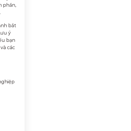
h phần,
.
ảnh bắt
Lưu ý
Nếu bạn
 và các
 nghiệp