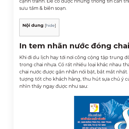
cạnh tranh. Để có được những thông tin cần thiế
sưu tầm & biên soạn.
Nội dung
[
hide
]
In tem nhãn nước đóng chai 
Khi đi du lịch hay tới nơi công cộng tập trung
trong chai nhựa. Có rất nhiều loại khác nhau 
chai nước được gắn nhãn nổi bật, bắt mắt nhất.
tượng tốt cho khách hàng, thu hút sựa chú ý củ
nhìn thấy ngay được như sau: