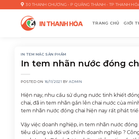
Skip
30 THANH CHƯƠNG - P QUẢNG THÀNH - TP THANH HÓ
to
content
TRANG CHỦ
GIỚI T
IN TEM MÁC SẢN PHẨM
In tem nhãn nước đóng ch
POSTED ON
16/11/2021
BY
ADMIN
Hiện nay, nhu cầu sử dụng nước tinh khiết đón
chai, đã in tem nhãn gắn lên chai nước của mìn
tem nhãn nước đóng chai hiện nay rất phát triề
Vậy việc doanh nghiệp, in tem nhãn nước đóng chai
tiêu dùng và đối với chính doanh nghiệp ? Công 