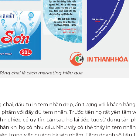
óng chai là cách marketing hiệu quả
chai, đầu tư in tem nhãn đẹp, ấn tượng với khách hàn
 phẩm với đầy đủ tem nhãn. Trước tiên họ rất yên tâm v
nghiệp có uy tín. Lần sau họ lại tiếp tục sử dụng sản 
 thân khi họ có nhu cầu. Như vậy có thể thấy in tem nhã
hiệp trong việc quảng bá sản phẩm. Tăng doanh số tiêu t