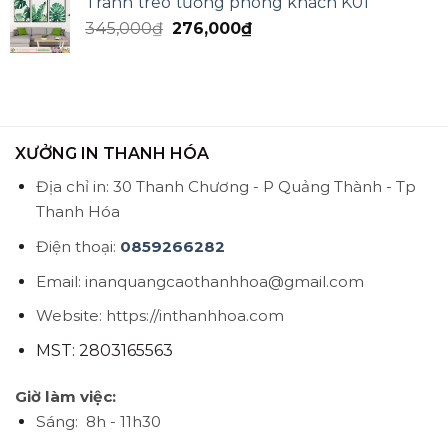
Tranh treo tường phòng khách K01
345,000
₫
276,000
₫
XƯỞNG IN THANH HÓA
Địa chỉ in: 30 Thanh Chương - P Quảng Thành - Tp
Thanh Hóa
Điện thoại:
0859266282
Email: inanquangcaothanhhoa@gmail.com
Website: https://inthanhhoa.com
MST: 2803165563
Giờ làm việc:
Sáng: 8h - 11h30