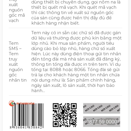
dùng thiết bị chuyên dụng, gọi nôm na là
xuất
thiết bị quết mã vạch. Khi quét mã vạch
nguồn
thì các thông tin về xuất sứ nguồn gốc
gốc mã
của sản cũng được hiển thị đầy đủ để
vạch
khách hàng nhận biết.
Tem này có in sẵn các chữ số đã được gán
dữ liệu và thường được phủ kín bằng một
Tem
lớp nhũ. Khi mua sản phẩm, người tiêu
SMS –
dùng cào bỏ lớp nhũ, hàng chữ số xuất
Tem
hiện. Lúc này dùng điện thoại gửi tin nhắn
truy
đến tổng đài mà nhà sản xuất đã đăng ký,
xuất
thông tin tổng đài được in trên tem. Ví dụ
nguồn
tổng tại: 8088 hoặc 8066. Tổng đài sẽ gửi
gốc
trả lại cho khách hàng một tin nhắn chứa
nhắn tin
nội dung như là: Sản phẩm chính háng,
ngày sản xuất, lô sản xuất, thời hạn bảo
hành…