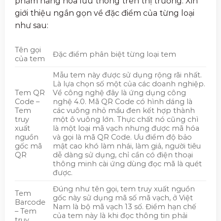
phẩm hàng hóa lưu thông trên thị trường. Xin
giới thiệu ngắn gọn về đặc điểm của từng loại
như sau:
Tên gọi
Đặc điểm phân biệt từng loại tem
của tem
Mẫu tem này được sử dụng rộng rãi nhất.
Là lựa chọn số một của các doanh nghiệp.
Tem QR
Về công nghệ đây là ứng dụng công
Code –
nghệ 4.0. Mã QR Code có hình dáng là
Tem
các vuông nhỏ mầu đen kết hợp thành
truy
một ô vuông lớn. Thực chất nó cũng chì
xuất
là một loại mã vạch nhưng được mã hóa
nguồn
và gọi là mã QR Code. Ưu điểm độ bảo
gốc mã
mật cao khó làm nhái, làm giả, người tiêu
QR
dễ dàng sử dụng, chỉ cần có điện thoại
thông minh cài ứng dùng đọc mã là quét
được.
Đúng như tên gọi, tem truy xuất nguồn
Tem
gốc này sử dụng mã số mã vạch, ở Việt
Barcode
Nam là bộ mã vạch 13 số. Điểm hạn chế
– Tem
của tem này là khi đọc thông tin phải
truy