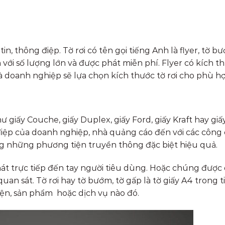
tin, thông điệp. Tờ rơi có tên gọi tiếng Anh là flyer, tờ b
với số lượng lớn và được phát miễn phí. Flyer có kích t
doanh nghiệp sẽ lựa chọn kích thước tờ rơi cho phù hợ
như giấy Couche, giấy Duplex, giấy Ford, giấy Kraft hay giấy
g điệp của doanh nghiệp, nhà quảng cáo đến với các côn
ong những phương tiện truyền thông đặc biệt hiệu quả.
hát trực tiếp đến tay người tiêu dùng. Hoặc chúng được
quan sát. Tờ rơi hay tờ bướm, tờ gấp là tờ giấy A4 trong 
kiện, sản phẩm hoặc dịch vụ nào đó.