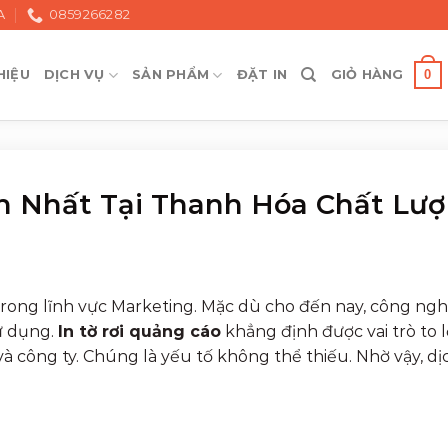
A
0859266282
0
HIỆU
DỊCH VỤ
SẢN PHẨM
ĐẶT IN
GIỎ HÀNG
nh Nhất Tại Thanh Hóa Chất Lư
rong lĩnh vực Marketing. Mặc dù cho đến nay, công ngh
sử dụng.
In tờ rơi quảng cáo
khẳng định được vai trò to 
à công ty. Chúng là yếu tố không thể thiếu. Nhờ vậy, d