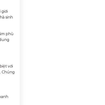
 giới
hà sinh
phẩm phù
 dung
iệt với
ỷ. Chúng
doanh