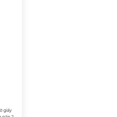
ờ giấy
g gấp 2,