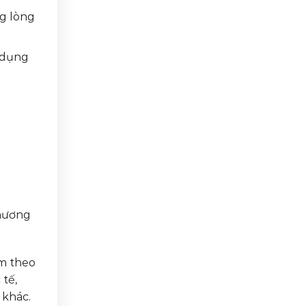
ng lòng
 dụng
chương
èm theo
tế,
 khác.