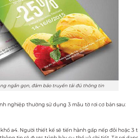
ung ngắn gọn, đảm bảo truyền tải đủ thông tin
oanh nghiệp thường sử dụng 3 mẫu tờ rơi cơ bản sau:
y khổ a4. Người thiết kế sẽ tiến hành gấp nếp đôi hoặc 3 t
thông tin sẽ được trình bày cụ thể và chi tiết. Tờ rơi dạn