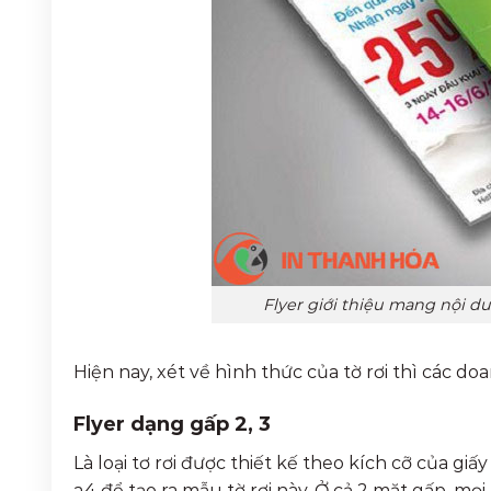
Flyer giới thiệu mang nội d
Hiện nay, xét về hình thức của tờ rơi thì các d
Flyer dạng gấp 2, 3
Là loại tơ rơi được thiết kế theo kích cỡ của giấ
a4 để tạo ra mẫu tờ rơi này. Ở cả 2 mặt gấp, mọi 