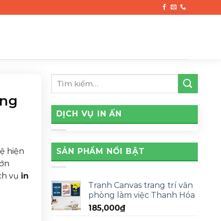
ợng
DỊCH VỤ IN ẤN
SẢN PHẨM NỔI BẬT
ệ hiện
lớn
ịch vụ
in
Tranh Canvas trang trí văn
phòng làm việc Thanh Hóa
185,000
₫