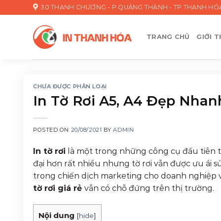
Skip
30 THANH CHƯƠNG - P QUẢNG THÀNH - TP THANH HÓ
to
content
TRANG CHỦ
GIỚI T
CHƯA ĐƯỢC PHÂN LOẠI
In Tờ Rơi A5, A4 Đẹp Nha
POSTED ON
20/08/2021
BY
ADMIN
In tờ rơi
là một trong những công cụ đầu tiên t
đại hơn rất nhiều nhưng tờ rơi vẫn được ưu ái 
trong chiến dịch marketing cho doanh nghiệp v
tờ r
ơ
i giá rẻ
vẫn có chỗ đứng trên thị trường.
Nội dung
[
hide
]