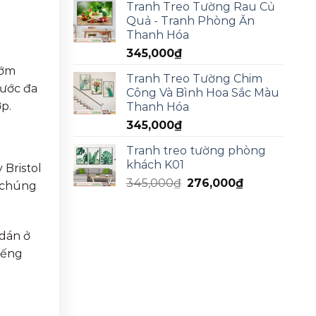
Tranh Treo Tường Rau Củ
Quả - Tranh Phòng Ăn
Thanh Hóa
345,000
₫
ướm
Tranh Treo Tường Chim
hước đa
Công Và Bình Hoa Sắc Màu
p.
Thanh Hóa
345,000
₫
Tranh treo tường phòng
khách K01
 Bristol
345,000
₫
276,000
₫
g chúng
 dán ở
tiếng