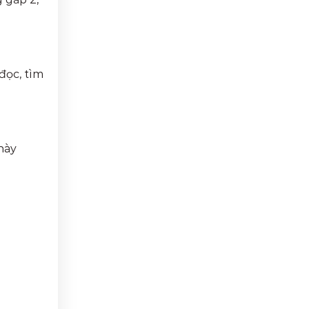
đọc, tìm
này