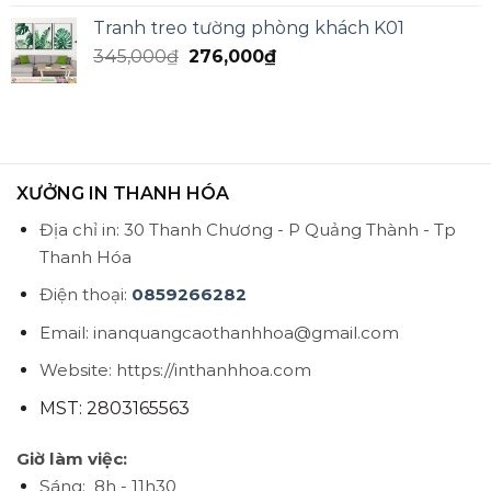
Tranh treo tường phòng khách K01
345,000
₫
276,000
₫
XƯỞNG IN THANH HÓA
Địa chỉ in: 30 Thanh Chương - P Quảng Thành - Tp
Thanh Hóa
Điện thoại:
0859266282
Email: inanquangcaothanhhoa@gmail.com
Website: https://inthanhhoa.com
MST: 2803165563
Giờ làm việc:
Sáng: 8h - 11h30