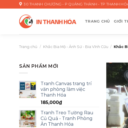
Skip
30 THANH CHƯƠNG - P QUẢNG THÀNH - TP THANH HÓ
to
content
TRANG CHỦ
GIỚI T
Trang chủ
/
Khắc Bia Mộ - Ảnh Sứ - Bia Vĩnh Cữu
/
Khắc B
SẢN PHẨM MỚI
Tranh Canvas trang trí
văn phòng làm việc
Thanh Hóa
185,000
₫
Tranh Treo Tường Rau
Củ Quả - Tranh Phòng
Ăn Thanh Hóa