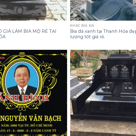
KHẮC BIA ĐÁ
 GIÁ LÀM BIA MỘ RẺ TẠI
Bia đá xanh tại Thanh Hóa đẹ
ÓA
lượng tốt giá rẻ.