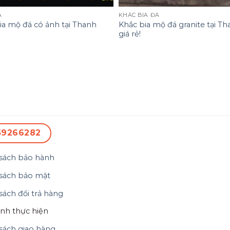
Á
KHẮC BIA ĐÁ
ia mộ đá có ảnh tại Thanh
Khắc bia mộ đá granite tại T
giá rẻ!
59266282
sách bảo hành
sách bảo mật
sách đổi trả hàng
ình thực hiện
sách giao hàng