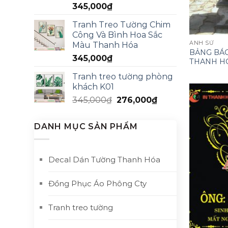
345,000
₫
Tranh Treo Tường Chim
Công Và Bình Hoa Sắc
ẢNH SỨ
Màu Thanh Hóa
BẢNG BÁO
345,000
₫
THANH H
Tranh treo tường phòng
khách K01
345,000
₫
276,000
₫
DANH MỤC SẢN PHẨM
Decal Dán Tường Thanh Hóa
Đồng Phục Áo Phông Cty
Tranh treo tường