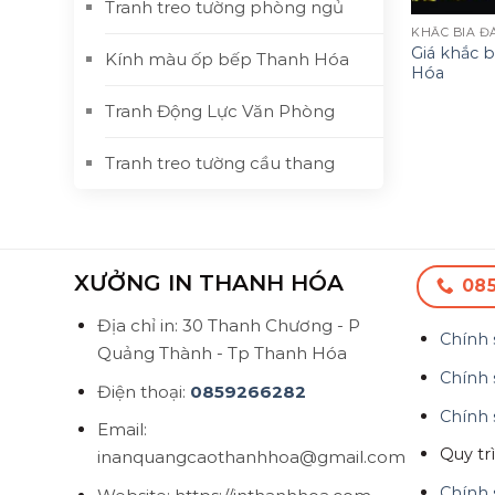
Tranh treo tường phòng ngủ
KHẮC BIA Đ
Giá khắc b
Kính màu ốp bếp Thanh Hóa
Hóa
Tranh Động Lực Văn Phòng
Tranh treo tường cầu thang
XƯỞNG IN THANH HÓA
08
Địa chỉ in: 30 Thanh Chương - P
Chính 
Quảng Thành - Tp Thanh Hóa
Chính 
Điện thoại:
0859266282
Chính 
Email:
Quy tr
inanquangcaothanhhoa@gmail.com
Chính 