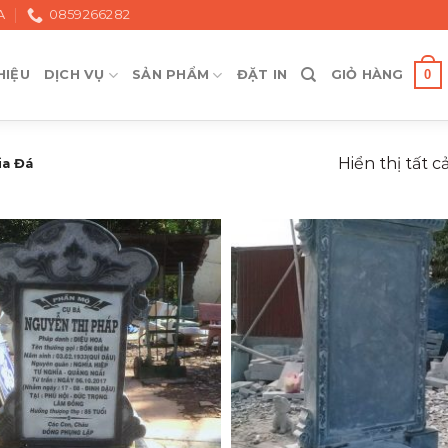
A
0859266282
0
HIỆU
DỊCH VỤ
SẢN PHẨM
ĐẶT IN
GIỎ HÀNG
Hiển thị tất c
ia Đá