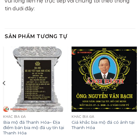
vui lòng liên hệ trực tiếp với chúng tôi theo thông
tin dưới đây:
SẢN PHẨM TƯƠNG TỰ
KHẮC BIA ĐÁ
KHẮC BIA ĐÁ
Bia mộ đá Thanh Hóa– Địa
Giá khắc bia mộ đá có ảnh tại
điểm bán bia mộ đá uy tín tại
Thanh Hóa
Thanh Hóa