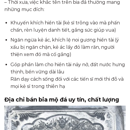
– Thời xưa, việc khắc tên trên bia đá thường mang
những mục đích:
Khuyến khích hiền tài (kẻ sĩ trông vào mà phấn
chấn, rèn luyện danh tiết, gắng sức giúp vua)
Ngăn ngừa kẻ ác, khích lệ noi gương hiền tài (ý
xấu bị ngăn chặn, kẻ ác lấy đó làm răn, người
thiện xem đó mà cố gắng)
Góp phần làm cho hiền tài nảy nở, đất nước hưng
thịnh, bền vững dài lâu
Răn dạy cách sống đối với các tiến sĩ mới thi đỗ và
mọi kẻ sĩ trong thiên hạ
Địa chỉ bán bia mộ đá uy tín, chất lượng