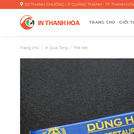
Skip
30 THANH CHƯƠNG - P QUẢNG THÀNH - TP THANH HÓ
to
content
TRANG CHỦ
GIỚI T
Trang chủ
/
In Quà Tặng
/
Thẻ tên