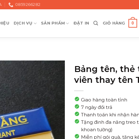
A
0859266282
0
HIỆU
DỊCH VỤ
SẢN PHẨM
ĐẶT IN
GIỎ HÀNG
Bảng tên, thẻ
viên thay tên
Giao hàng toàn tỉnh
7 ngày đổi trả
Thanh toán khi nhận hà
Tặng đinh đa năng treo 
khoan tường)
Miễn phí gói quà, tặng 