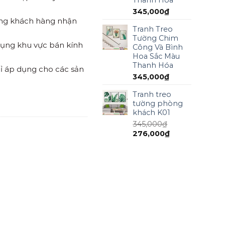
345,000
₫
ồng khách hàng nhận
Tranh Treo
Tường Chim
 dụng khu vực bán kính
Công Và Bình
Hoa Sắc Màu
Thanh Hóa
ỉ áp dụng cho các sản
345,000
₫
Tranh treo
tường phòng
khách K01
345,000
₫
276,000
₫