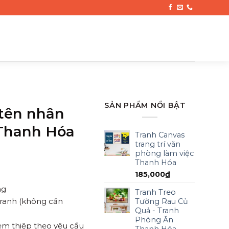
SẢN PHẨM NỔI BẬT
 tên nhân
 Thanh Hóa
Tranh Canvas
trang trí văn
phòng làm việc
Thanh Hóa
185,000
₫
ng
Tranh Treo
tranh (không cần
Tường Rau Củ
Quả - Tranh
Phòng Ăn
kèm thiệp theo yêu cầu
Thanh Hóa