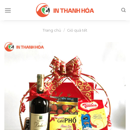
Skip
to
content
Trang chủ
/
Giỏ quà tết