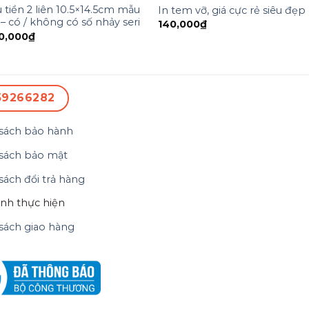
u tiền 2 liên 10.5×14.5cm mẫu
In tem vỡ, giá cực rẻ siêu đẹp
– có / không có số nhảy seri
140,000
₫
0,000
₫
59266282
sách bảo hành
sách bảo mật
sách đổi trả hàng
ình thực hiện
sách giao hàng