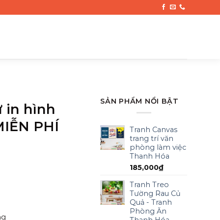
SẢN PHẨM NỔI BẬT
ứ in hình
MIỄN PHÍ
Tranh Canvas
trang trí văn
phòng làm việc
Thanh Hóa
185,000
₫
Tranh Treo
Tường Rau Củ
Quả - Tranh
Phòng Ăn
ng
Thanh Hóa