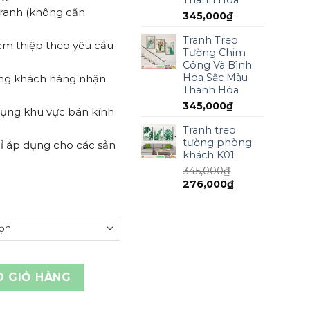
tranh (không cần
345,000
₫
Tranh Treo
kèm thiệp theo yêu cầu
Tường Chim
Công Và Bình
Hoa Sắc Màu
ồng khách hàng nhận
Thanh Hóa
345,000
₫
 dụng khu vực bán kính
Tranh treo
tường phòng
ỉ áp dụng cho các sản
khách K01
345,000
₫
276,000
₫
eo yêu cầu MIỄN PHÍ thiết kế số lượng
O GIỎ HÀNG