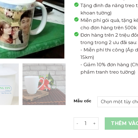
Tặng đinh đa năng treo 
khoan tường)
Miễn phí gói quà, tặng 
cho đơn hàng trên 500k
Đơn hàng trên 2 triệu đ
trong trong 2 ưu đãi sau:
- Miễn phí thi công (Áp
15km)
- Giảm 10% đơn hàng (Ch
phẩm tranh treo tường)
Mẫu cốc
In ly sứ , cốc sứ in hình th
THÊM VÀ