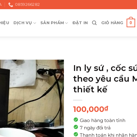
A
0859266282
0
HIỆU
DỊCH VỤ
SẢN PHẨM
ĐẶT IN
GIỎ HÀNG
In ly sứ , cốc s
theo yêu cầu 
thiết kế
100,000
₫
Giao hàng toàn tỉnh
7 ngày đổi trả
Thanh toán khi nhận hà