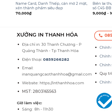
Name Card, Danh Thiếp, cán mờ 2 mặt,
Biên lai th
xén thành phẩm siêu đẹp
số C45-BB 
70,000
₫
9,000
₫
–
1
XƯỞNG IN THANH HÓA
08
Địa chỉ in: 30 Thanh Chương - P
Chính 
Quảng Thành - Tp Thanh Hóa
Chính 
Điện thoại:
0859266282
Chính 
Email:
Quy tr
inanquangcaothanhhoa@gmail.com
Chính 
Website: https://inthanhhoa.com
MST: 2803165563
Giờ làm việc:
Sáng: 8h - 11h30