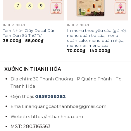
IN TEM NHÃN
IN TEM NHÃN
Tem Nhãn Giấy Decal Dán
In menu theo yêu cầu (giá rẻ),
Tem Dán Số Thứ Tự
menu quán trà sữa, menu
quán cafe, menu quán nhậu,
38,000
₫
–
58,000
₫
menu nail, menu spa
70,000
₫
–
140,000
₫
XƯỞNG IN THANH HÓA
Địa chỉ in: 30 Thanh Chương - P Quảng Thành - Tp
Thanh Hóa
Điện thoại:
0859266282
Email: inanquangcaothanhhoa@gmail.com
Website: https://inthanhhoa.com
MST: 2803165563