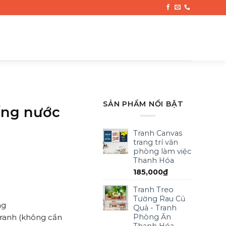
SẢN PHẨM NỔI BẬT
ống nước
Tranh Canvas
trang trí văn
phòng làm việc
Thanh Hóa
185,000
₫
Tranh Treo
Tường Rau Củ
ng
Quả - Tranh
Phòng Ăn
tranh (không cần
Thanh Hóa