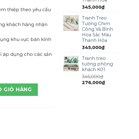
345,000
₫
kèm thiệp theo yêu cầu
Tranh Treo
Tường Chim
ồng khách hàng nhận
Công Và Bình
Hoa Sắc Màu
 dụng khu vực bán kính
Thanh Hóa
345,000
₫
ỉ áp dụng cho các sản
Tranh treo
tường phòng
khách K01
345,000
₫
276,000
₫
 bền số lượng
O GIỎ HÀNG