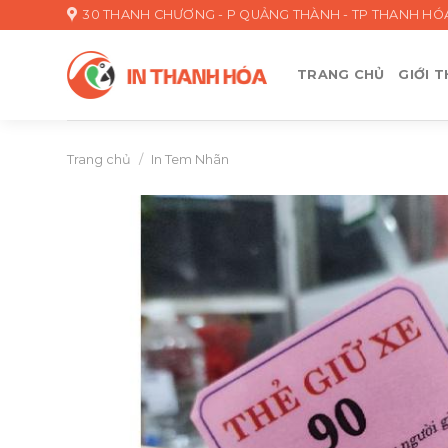
Skip
30 THANH CHƯƠNG - P QUẢNG THÀNH - TP THANH HÓ
to
content
TRANG CHỦ
GIỚI T
Trang chủ
/
In Tem Nhãn