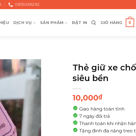
A
0859266282
0
HIỆU
DỊCH VỤ
SẢN PHẨM
ĐẶT IN
GIỎ HÀNG
Thẻ giữ xe ch
siêu bền
10,000
₫
Giao hàng toàn tỉnh
7 ngày đổi trả
Thanh toán khi nhận hà
Tặng đinh đa năng treo 