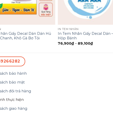
N
IN TEM NHÃN
hãn Giấy Decal Dán Dán Hủ
In Tem Nhãn Giấy Decal Dán 
Chanh, Khô Gà Bơ Tỏi
Hộp Bánh
76,900
₫
–
89,100
₫
59266282
sách bảo hành
sách bảo mật
sách đổi trả hàng
ình thực hiện
sách giao hàng