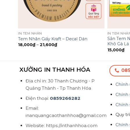
IN TEM NHÃN
IN TEM NHÃ
Sẳn Tem N
Tem Nhãn Giấy Kraft – Decal Dán
Khô Gà Lá 
18,000
₫
–
21,600
₫
15,000
₫
XƯỞNG IN THANH HÓA
08
Địa chỉ in: 30 Thanh Chương - P
Chính 
Quảng Thành - Tp Thanh Hóa
Chính 
Điện thoại:
0859266282
Chính 
Email:
Quy tr
inanquangcaothanhhoa@gmail.com
Chính 
Website: https://inthanhhoa.com