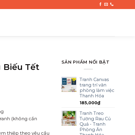
SẢN PHẨM NỔI BẬT
 Biếu Tết
Tranh Canvas
trang trí văn
phòng làm việc
Thanh Hóa
185,000
₫
ng
Tranh Treo
tranh (không cần
Tường Rau Củ
Quả - Tranh
Phòng Ăn
kèm thiệp theo yêu cầu
Thanh Hóa