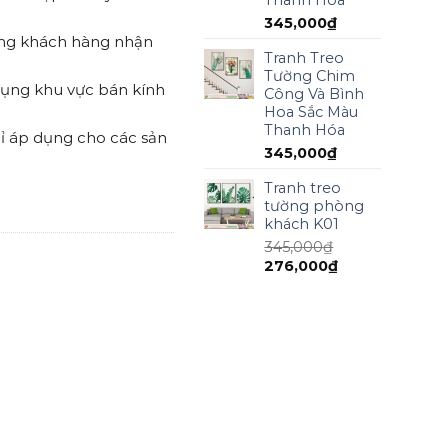
345,000
₫
ồng khách hàng nhận
Tranh Treo
Tường Chim
 dụng khu vực bán kính
Công Và Bình
Hoa Sắc Màu
Thanh Hóa
ỉ áp dụng cho các sản
345,000
₫
Tranh treo
tường phòng
khách K01
345,000
₫
276,000
₫