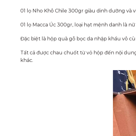
01 lọ Nho Khô Chile 300gr giàu dinh dưỡng và vi
01 lọ Macca Úc 300gr, loại hạt mệnh danh là nữ
Đặc biệt là hộp quà gỗ bọc da nhập khẩu vô cùn
Tất cả được chau chuốt từ vỏ hộp đến nội dung
khác.