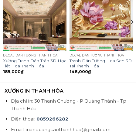
DECAL DÁN TƯỜNG THANH HÓA
DECAL DÁN TƯỜNG THANH HÓA
Xưởng Tranh Dán Trần 3D Họa
Tranh Dán Tường Hoa Sen 3D
Tiết Hoa Thanh Hóa
Tại Thanh Hóa
185,000
₫
148,000
₫
XƯỞNG IN THANH HÓA
Địa chỉ in: 30 Thanh Chương - P Quảng Thành - Tp
Thanh Hóa
Điện thoại:
0859266282
Email: inanquangcaothanhhoa@gmail.com