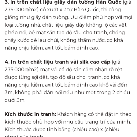
3. In trên chất liệu giấy dán tường Hàn Quốc
(giá
275.000đ/m2) có xuất xứ từ Hàn Quốc, thi công
giống như giấy dán tường. Ưu điểm phù hợp với mọi
loại tường nhà, chất liệu giấy dày không lộ các vết
ghép nối, bề mặt sần tạo độ sâu cho tranh, chống
chầy xước dễ lau chùi, không thấm nước, có khả
năng chịu kiềm, axit tốt, bám dính cao.
4. In trên chất liệu tranh vải silk cao cấp
(giá
275.000đ/m2) mặt vải có độ sần cảm nhận rõ rệt
được từng sợi dệt, tạo độ sâu cho tranh, có khả
năng chịu kiềm, axit tốt, bám dính cao khổ vải đến
3m, không phải dán nối nếu như một trong 2 chiều
dưới 3m.
Kích thước in tranh:
Khách hàng có thể đặt in theo
kích thước phù hợp với nhu cầu trang trí của mình.
Kích thước được tính bằng (chiều cao) x (chiều