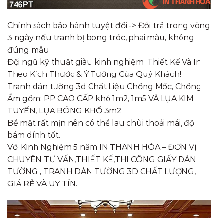
Chính sách bảo hành tuyệt đối -> Đổi trả trong vòng
3 ngày nếu tranh bị bong tróc, phai màu, không
đúng mẫu
Đội ngũ kỹ thuật giàu kinh nghiệm Thiết Kế Và In
Theo Kích Thước & Ý Tưởng Của Quý Khách!
Tranh dán tường 3d Chất Liệu Chống Mốc, Chống
Ẩm gồm: PP CAO CẤP khổ 1m2, 1m5 VÀ LỤA KIM
TUYẾN, LỤA BÓNG KHỔ 3m2
Bề mặt rất mịn nên có thể lau chùi thoải mái, độ
bám dính tốt.​
Với Kinh Nghiệm 5 năm IN THANH HÓA – ĐƠN VỊ
CHUYÊN TƯ VẤN,THIẾT KẾ,THI CÔNG GIẤY DÁN
TƯỜNG , TRANH DÁN TƯỜNG 3D CHẤT LƯỢNG,
GIÁ RẺ VÀ UY TÍN.