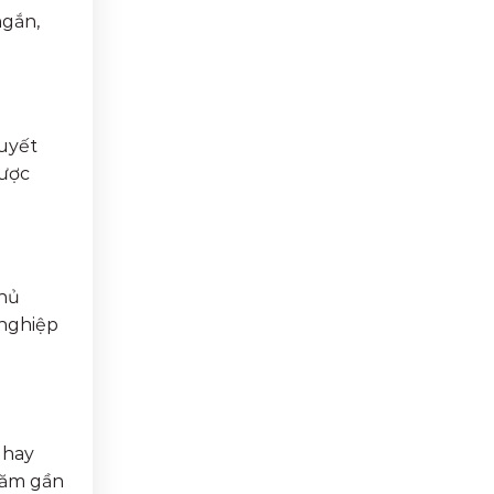
ngắn,
quyết
được
phủ
 nghiệp
hay
năm gần