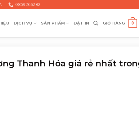
A
0859266282
0
HIỆU
DỊCH VỤ
SẢN PHẨM
ĐẶT IN
GIỎ HÀNG
ương Thanh Hóa giá rẻ nhất tro