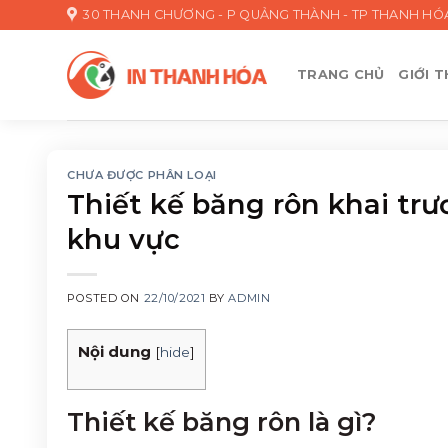
Skip
30 THANH CHƯƠNG - P QUẢNG THÀNH - TP THANH HÓ
to
content
TRANG CHỦ
GIỚI T
CHƯA ĐƯỢC PHÂN LOẠI
Thiết kế băng rôn khai tr
khu vực
POSTED ON
22/10/2021
BY
ADMIN
Nội dung
[
hide
]
Thiết kế băng rôn là gì?