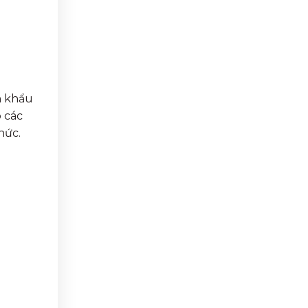
n khẩu
ó các
hức.