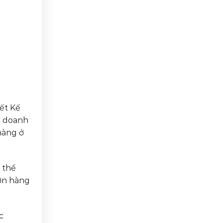
ết Kế
h doanh
hàng ở
 thể
đơn hàng
c