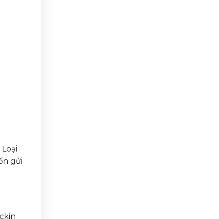
 Loại
ốn gửi
ckin