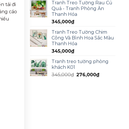
Tranh Treo Tường Rau Củ
 tải đi
Quả - Tranh Phòng Ăn
uảng cáo
Thanh Hóa
hiều
345,000
₫
Tranh Treo Tường Chim
Công Và Bình Hoa Sắc Màu
Thanh Hóa
345,000
₫
Tranh treo tường phòng
khách K01
345,000
₫
276,000
₫