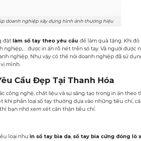
giúp doanh nghiệp xây dựng hình ảnh thương hiệu
g đặt
làm sổ tay theo yêu cầu
để làm quà tặng. Khi đó 
 nghiệp,… được in ấn rõ nét trên sổ tay. Và người được 
anh nghiệp. Như vậy có thể nói doanh nghiệp đã sử dụn
vị mình.
Yêu Cầu Đẹp Tại Thanh Hóa
ác công nghệ, chất liệu và sự sáng tạo trong in ấn theo t
t khi phân loại sổ tay thường dựa vào những tiêu chí, c
ì thì bạn nhớ xem xét cẩn thận tiêu chí.
hiều loại như
in sổ tay bìa da
,
sổ tay bìa cứng đóng lò 