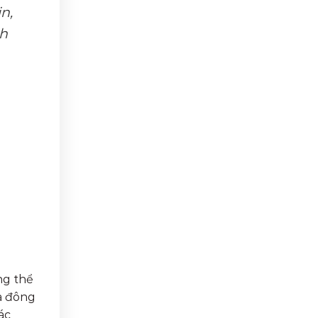
n,
ch
ng thể
ủa đông
ác