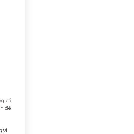
ng có
ớn để
giá