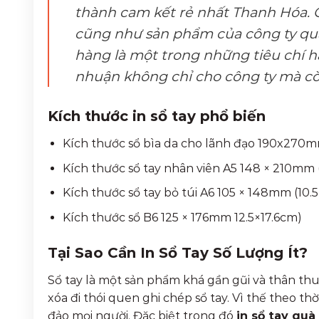
thành cam kết rẻ nhất Thanh Hóa. 
cũng như sản phẩm của công ty qua 
hàng là một trong những tiêu chí hà
nhuận không chỉ cho công ty mà còn
Kích thước in sổ tay phổ biến
Kích thước sổ bìa da cho lãnh đạo 190x270
Kích thước sổ tay nhân viên A5 148 × 210mm 
Kích thước sổ tay bỏ túi A6 105 × 148mm (10.
Kích thước sổ B6 125 × 176mm 12.5×17.6cm)
Tại Sao Cần In Sổ Tay Số Lượng Ít?
Sổ tay là một sản phẩm khá gần gũi và thân th
xóa đi thói quen ghi chép sổ tay. Vì thế theo t
đảo mọi người. Đặc biệt trong đó
in sổ tay quà