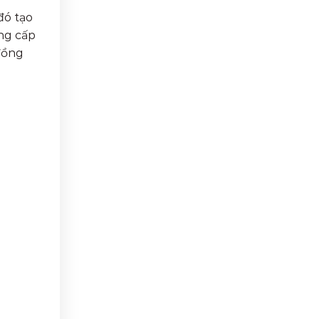
đó tạo
ung cấp
đồng