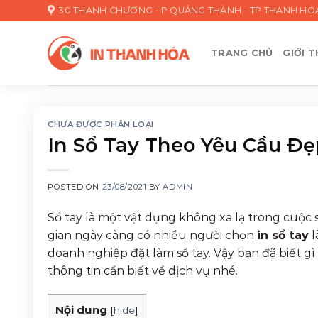
Skip
30 THANH CHƯƠNG - P QUẢNG THÀNH - TP THANH HÓ
to
content
TRANG CHỦ
GIỚI T
CHƯA ĐƯỢC PHÂN LOẠI
In Sổ Tay Theo Yêu Cầu Đ
POSTED ON
23/08/2021
BY
ADMIN
Sổ tay là một vật dụng không xa lạ trong cuộc
gian ngày càng có nhiều người chọn
in sổ tay
l
doanh nghiệp đặt làm sổ tay. Vậy bạn đã biết 
thông tin cần biết về dịch vụ nhé.
Nội dung
[
hide
]