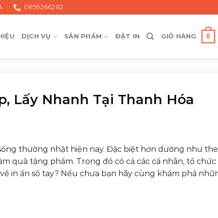
A
0859266282
0
HIỆU
DỊCH VỤ
SẢN PHẨM
ĐẶT IN
GIỎ HÀNG
ẹp, Lấy Nhanh Tại Thanh Hóa
 sống thường nhật hiện nay. Đặc biệt hơn dường như the
àm quà tặng phẩm. Trong đó có cả các cá nhân, tổ chức
gì về in ấn sổ tay? Nếu chưa bạn hãy cùng khám phá nhữ