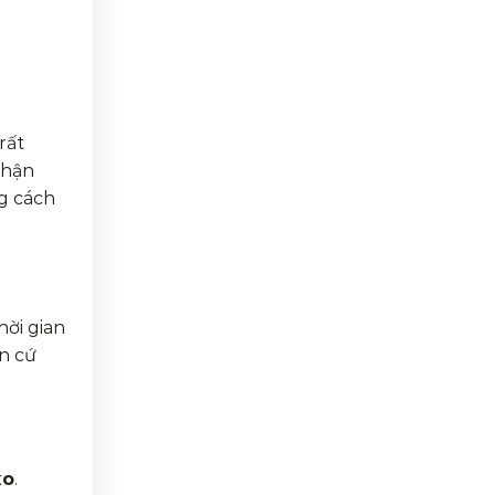
rất
nhận
g cách
hời gian
ăn cứ
xo
.