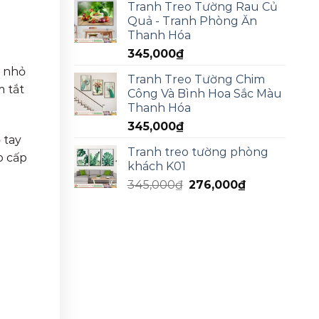
Tranh Treo Tường Rau Củ
Quả - Tranh Phòng Ăn
Thanh Hóa
345,000
₫
n nhỏ
Tranh Treo Tường Chim
 tắt
Công Và Bình Hoa Sắc Màu
Thanh Hóa
345,000
₫
 tay
Tranh treo tường phòng
o cấp
khách K01
345,000
₫
276,000
₫