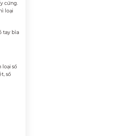
ấy cứng.
ì loại
ổ tay bìa
 loại sổ
t, sổ