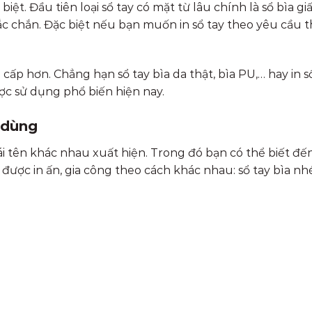
ệt. Đầu tiên loại sổ tay có mặt từ lâu chính là sổ bìa gi
ắc chắn. Đặc biệt nếu bạn muốn in sổ tay theo yêu cầu th
 cấp hơn. Chẳng hạn sổ tay bìa da thật, bìa PU,… hay in s
ược sử dụng phổ biến hiện nay.
 dùng
ái tên khác nhau xuất hiện. Trong đó bạn có thể biết đến
y được in ấn, gia công theo cách khác nhau: sổ tay bìa nhé