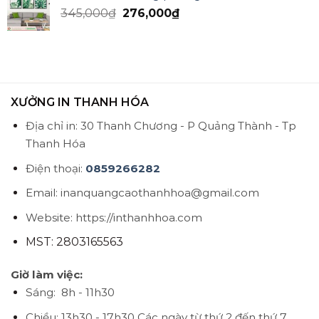
345,000
₫
276,000
₫
XƯỞNG IN THANH HÓA
Địa chỉ in: 30 Thanh Chương - P Quảng Thành - Tp
Thanh Hóa
Điện thoại:
0859266282
Email: inanquangcaothanhhoa@gmail.com
Website: https://inthanhhoa.com
MST: 2803165563
Giờ làm việc:
Sáng: 8h - 11h30
Chiều: 13h30 - 17h30
Các ngày từ thứ 2 đến thứ 7