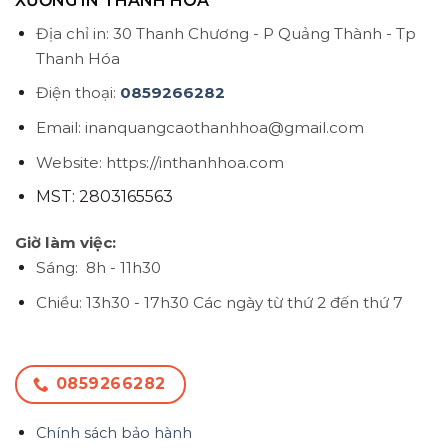
XƯỞNG IN THANH HÓA
Địa chỉ in: 30 Thanh Chương - P Quảng Thành - Tp
Thanh Hóa
Điện thoại:
0859266282
Email: inanquangcaothanhhoa@gmail.com
Website: https://inthanhhoa.com
MST: 2803165563
Giờ làm việc:
Sáng: 8h - 11h30
Chiều: 13h30 - 17h30
Các ngày từ thứ 2 đến thứ 7
0859266282
Chính sách bảo hành