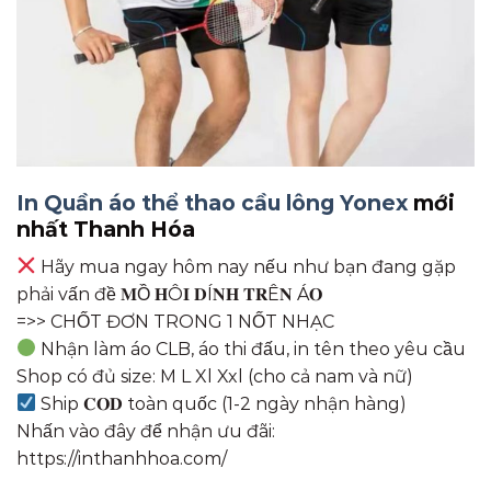
In Quần áo thể thao cầu lông Yonex
mới
nhất Thanh Hóa
Hãy mua ngay hôm nay nếu như bạn đang gặp
phải vấn đề 𝐌Ồ 𝐇Ô𝐈 𝐃Í𝐍𝐇 𝐓𝐑Ê𝐍 Á𝐎
=>> CHỐT ĐƠN TRONG 1 NỐT NHẠC
Nhận làm áo CLB, áo thi đấu, in tên theo yêu cầu
Shop có đủ size: M L Xl Xxl (cho cả nam và nữ)
Ship 𝐂𝐎𝐃 toàn quốc (1-2 ngày nhận hàng)
Nhấn vào đây để nhận ưu đãi:
https://inthanhhoa.com/