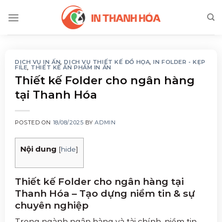
Skip
to
content
DỊCH VỤ IN ẤN
,
DỊCH VỤ THIẾT KẾ ĐỒ HỌA
,
IN FOLDER - KẸP
FILE
,
THIẾT KẾ ẤN PHẨM IN ẤN
Thiết kế Folder cho ngân hàng
tại Thanh Hóa
POSTED ON
18/08/2025
BY
ADMIN
Nội dung
[
hide
]
Thiết kế Folder cho ngân hàng tại
Thanh Hóa – Tạo dựng niềm tin & sự
chuyên nghiệp
Trong ngành ngân hàng và tài chính, niềm tin