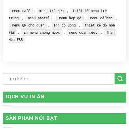
,
,
menu café
menu trà sữa
thiết kế menu trẻ
,
,
,
,
trung
menu pastel
menu kẹp gỗ
menu để bàn
,
,
menu QR cho quán
ảnh đồ uống
thiết kế đồ họa
,
,
,
F&B
in menu chống nước
menu quán nước
Thanh
Hóa F&B
DỊCH VỤ IN ẤN
SẢN PHẨM NỔI BẬT