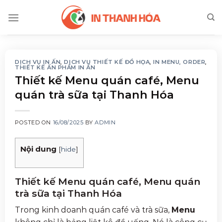
Skip
to
content
DỊCH VỤ IN ẤN
,
DỊCH VỤ THIẾT KẾ ĐỒ HỌA
,
IN MENU, ORDER
,
THIẾT KẾ ẤN PHẨM IN ẤN
Thiết kế Menu quán café, Menu
quán trà sữa tại Thanh Hóa
POSTED ON
16/08/2025
BY
ADMIN
Nội dung
[
hide
]
Thiết kế Menu quán café, Menu quán
trà sữa tại Thanh Hóa
Trong kinh doanh quán café và trà sữa,
Menu