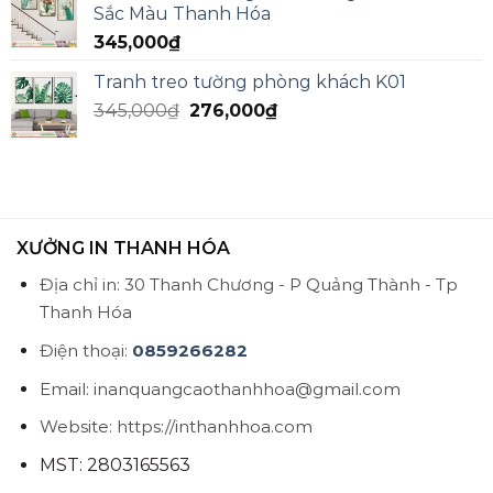
Sắc Màu Thanh Hóa
345,000
₫
Tranh treo tường phòng khách K01
345,000
₫
276,000
₫
XƯỞNG IN THANH HÓA
Địa chỉ in: 30 Thanh Chương - P Quảng Thành - Tp
Thanh Hóa
Điện thoại:
0859266282
Email: inanquangcaothanhhoa@gmail.com
Website: https://inthanhhoa.com
MST: 2803165563