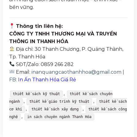
bền vững.
Thông tin liên hệ:
CÔNG TY TNHH THƯƠNG MẠI VÀ TRUYỀN
THÔNG IN THANH HÓA
Địa chỉ: 30 Thanh Chương, P. Quảng Thành,
Tp. Thanh Hóa
SĐT/Zalo: 0859 266 282
Email:
inanquangcaothanhhoa@gmail.com
|
FB:
In Ấn Thanh Hóa Giá Rẻ
,
thiết kế sách kỹ thuật
thiết kế sách chuyên
,
,
ngành
thiết kế giáo trình kỹ thuật
thiết kế sách
,
,
cơ khí
thiết kế sách xây dựng
thiết kế sách công
,
nghệ
in sách chuyên ngành Thanh Hóa