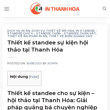
Skip
to
content
DỊCH VỤ IN ẤN
,
DỊCH VỤ THIẾT KẾ ĐỒ HỌA
,
IN STANDEE -
STANDEE CHỮ X - STANDEE CUỐN - STANDEE CHÂN SẮT
,
THIẾT KẾ ẤN PHẨM IN ẤN
,
THIẾT KẾ BIỂN QUẢNG CÁO
Thiết kế standee sự kiện hội
thảo tại Thanh Hóa
POSTED ON
30/08/2025
BY
ADMIN
Nội dung
[
hide
]
Thiết kế standee cho sự kiện –
hội thảo tại Thanh Hóa: Giải
pháp quảng bá chuyên nghiệp