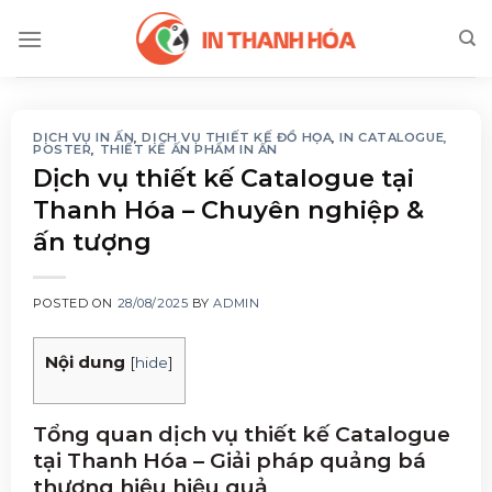
Skip
to
content
DỊCH VỤ IN ẤN
,
DỊCH VỤ THIẾT KẾ ĐỒ HỌA
,
IN CATALOGUE,
POSTER
,
THIẾT KẾ ẤN PHẨM IN ẤN
Dịch vụ thiết kế Catalogue tại
Thanh Hóa – Chuyên nghiệp &
ấn tượng
POSTED ON
28/08/2025
BY
ADMIN
Nội dung
[
hide
]
Tổng quan dịch vụ thiết kế Catalogue
tại Thanh Hóa – Giải pháp quảng bá
thương hiệu hiệu quả