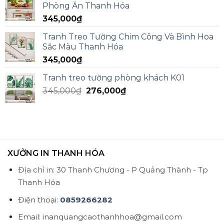
Phòng Ăn Thanh Hóa
345,000
₫
Tranh Treo Tường Chim Công Và Bình Hoa
Sắc Màu Thanh Hóa
345,000
₫
Tranh treo tường phòng khách K01
345,000
₫
276,000
₫
XƯỞNG IN THANH HÓA
Địa chỉ in: 30 Thanh Chương - P Quảng Thành - Tp
Thanh Hóa
Điện thoại:
0859266282
Email: inanquangcaothanhhoa@gmail.com