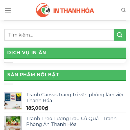
Skip
to
content
DỊCH VỤ IN ẤN
SẢN PHẨM NỔI BẬT
Tranh Canvas trang trí văn phòng làm việc
Thanh Hóa
185,000
₫
Tranh Treo Tường Rau Củ Quả - Tranh
Phòng Ăn Thanh Hóa