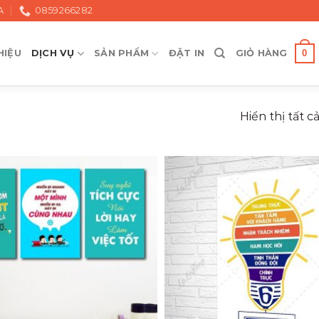
A
0859266282
0
HIỆU
DỊCH VỤ
SẢN PHẨM
ĐẶT IN
GIỎ HÀNG
Hiển thị tất c