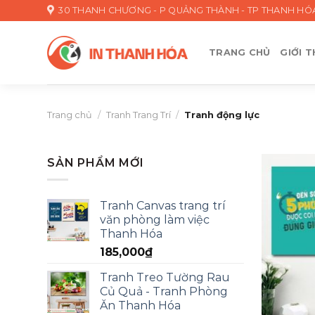
Skip
30 THANH CHƯƠNG - P QUẢNG THÀNH - TP THANH HÓ
to
content
TRANG CHỦ
GIỚI T
Trang chủ
/
Tranh Trang Trí
/
Tranh động lực
SẢN PHẨM MỚI
Tranh Canvas trang trí
văn phòng làm việc
Thanh Hóa
185,000
₫
Tranh Treo Tường Rau
Củ Quả - Tranh Phòng
Ăn Thanh Hóa