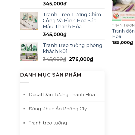
345,000
₫
Tranh Treo Tường Chim
Công Và Bình Hoa Sắc
TRANH ĐỘN
Màu Thanh Hóa
Tranh độn
345,000
₫
Hóa
185,000
₫
Tranh treo tường phòng
khách K01
345,000
₫
276,000
₫
DANH MỤC SẢN PHẨM
Decal Dán Tường Thanh Hóa
Đồng Phục Áo Phông Cty
Tranh treo tường