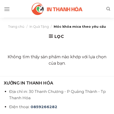
Skip
to
content
Trang chủ
/
In Quà Tặng
/
Móc khóa mica theo yêu cầu
LỌC
Không tìm thấy sản phẩm nào khớp với lựa chọn
của bạn.
XƯỞNG IN THANH HÓA
Địa chỉ in: 30 Thanh Chương - P Quảng Thành - Tp
Thanh Hóa
Điện thoại:
0859266282